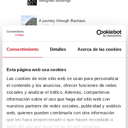
designed buildings
A journey through Bauhaus
architecture
Connection with
Consentimiento
Detalles
Acerca de las cookies
CONNECTION WITH… David
Camba, CEO of Birdmind
Esta página web usa cookies
Las cookies de este sitio web se usan para personalizar
el contenido y los anuncios, ofrecer funciones de redes
CONNECTION WITH… Mogu
sociales y analizar el tráfico. Además, compartimos
información sobre el uso que haga del sitio web con
nuestros partners de redes sociales, publicidad y análisis
web, quienes pueden combinarla con otra información
CONNECTION WITH…
que les haya proporcionado o que hayan recopilado a
ESPACE AYGO
partir del uso que haya hecho de sus servicios.