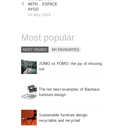
About us
WITH… ESPACE
AYGO
Contact
20 May, 2026
Most popular
MOST VIEWED
MY FAVOURITES
JOMO vs FOMO: the joy of missing
out
The ten best examples of Bauhaus
furniture design
Sustainable furniture design:
recyclable and recycled