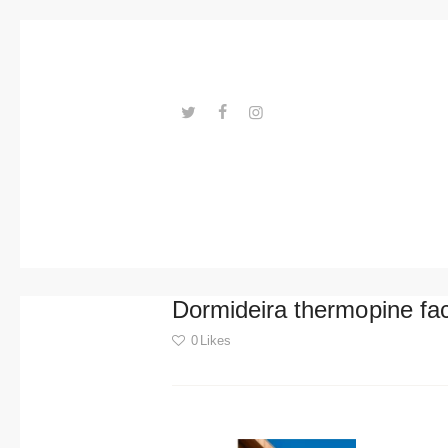
Trends
Events
Spaces
Materials
---ENLACES---
Technolo
gy
Connectio
Dormideira thermopine fa
n with
0
Likes
Collabora
Post
tions
navigation