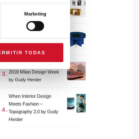
CONNECTION WITH…
Gudy Herder
Marketing
When Interior Design
Meets Fashion – Colour by
Gudy Herder
ERMITIR TODAS
The top projects from the
2018 Milan Design Week
by Gudy Herder
When Interior Design
Meets Fashion –
Topography 2.0 by Gudy
Herder