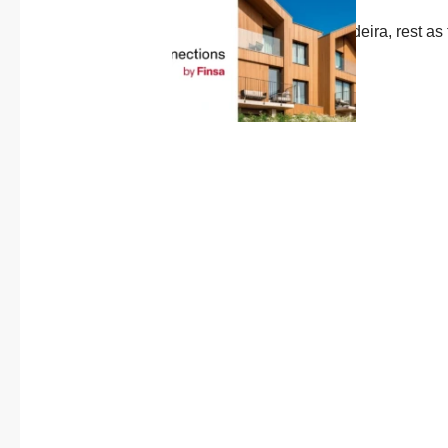
About us
Previous
Published in
post:
Case study: Dormideira, rest as
Contact
experience
5 January, 2026