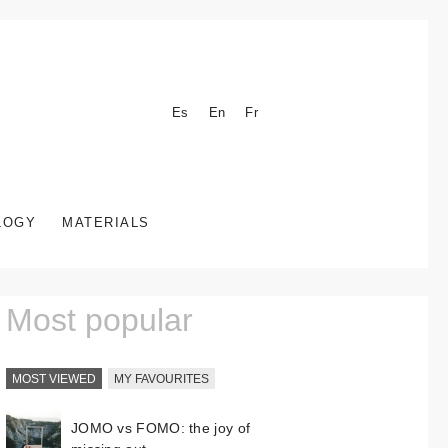
Es
En
Fr
LOGY
MATERIALS
Most popular
MOST VIEWED
MY FAVOURITES
JOMO vs FOMO: the joy of