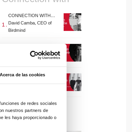
CONNECTION WITH…
David Camba, CEO of
Birdmind
CONNECTION WITH…
Mogu
Acerca de las cookies
CONNECTION WITH…
ESPACE AYGO
 funciones de redes sociales
con nuestros partners de
Collaborations
ue les haya proporcionado o