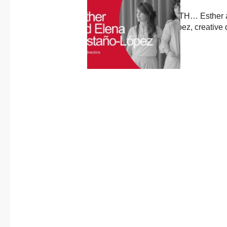
About us
Previous
Published in
post:
CONNECTION WITH… Esther 
Contact
Elena Castaño-López, creative d
of Sancal
12 February, 2025