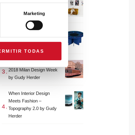
CONNECTION WITH…
Gudy Herder
Marketing
When Interior Design
Meets Fashion – Colour by
Gudy Herder
ERMITIR TODAS
The top projects from the
2018 Milan Design Week
by Gudy Herder
When Interior Design
Meets Fashion –
Topography 2.0 by Gudy
Herder