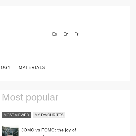
Es
En
Fr
LOGY
MATERIALS
Most popular
MOST VIEWED
MY FAVOURITES
JOMO vs FOMO: the joy of