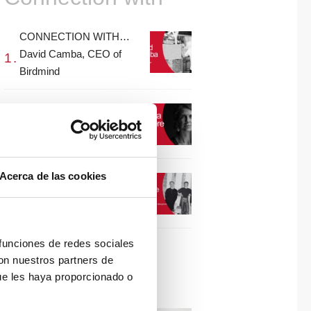
CONNECTION WITH…
David Camba, CEO of
Birdmind
CONNECTION WITH…
Mogu
Acerca de las cookies
CONNECTION WITH…
ESPACE AYGO
 funciones de redes sociales
con nuestros partners de
Collaborations
ue les haya proporcionado o