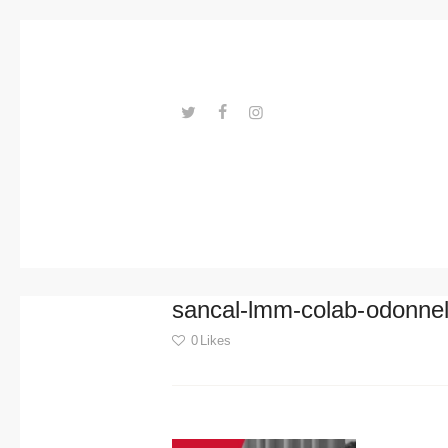
Trends
Events
Spaces
Materials
---ENLACES---
Technolo
gy
Connectio
sancal-lmm-colab-odonnel
n with
0
Likes
Collabora
Post
tions
navigation