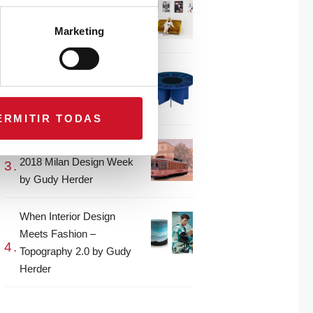
CONNECTION WITH…
Gudy Herder
Marketing
When Interior Design
Meets Fashion – Colour by
Gudy Herder
ERMITIR TODAS
The top projects from the
2018 Milan Design Week
by Gudy Herder
When Interior Design
Meets Fashion –
Topography 2.0 by Gudy
Herder