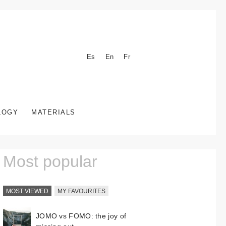
Es
En
Fr
LOGY
MATERIALS
Most popular
MOST VIEWED
MY FAVOURITES
JOMO vs FOMO: the joy of