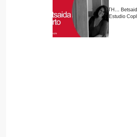
About us
Previous
Published in
post:
CONNECTION WITH… Betsaida
Contact
Reyes, architect at Estudio Cop
17 July, 2024