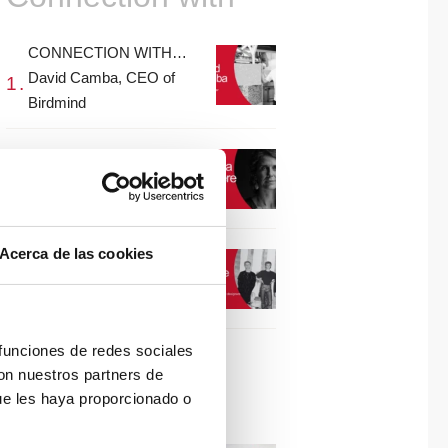
CONNECTION WITH…
David Camba, CEO of
Birdmind
CONNECTION WITH…
Mogu
Acerca de las cookies
CONNECTION WITH…
ESPACE AYGO
 funciones de redes sociales
con nuestros partners de
Collaborations
ue les haya proporcionado o