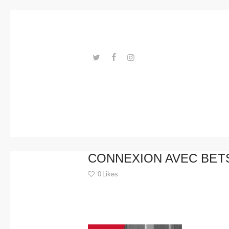
Trends
Events
Spaces
Materials
---ENLACES---
Technolo
gy
Connectio
CONNEXION AVEC BET
n with
0
Likes
Collabora
Post
tions
navigation