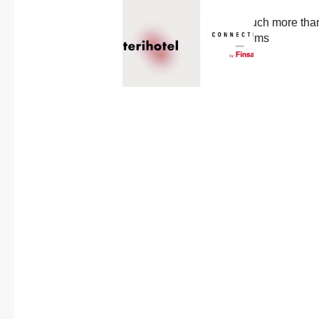
About us
Previous
Published in
post:
Interihotel 2023: much more than
Contact
design for hotel rooms
25 September, 2023