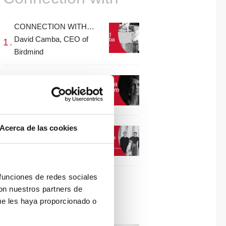
CONNECTION WITH…
David Camba, CEO of
Birdmind
CONNECTION WITH…
Mogu
Acerca de las cookies
CONNECTION WITH…
ESPACE AYGO
 funciones de redes sociales
con nuestros partners de
Collaborations
ue les haya proporcionado o