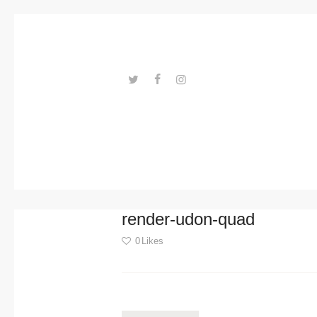
Trends
Events
Spaces
Materials
---ENLACES---
Technolo
gy
Connectio
render-udon-quad
n with
0
Likes
Collabora
Post
tions
navigation