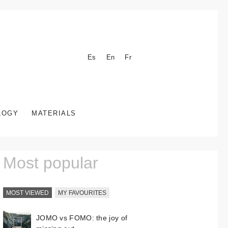
Es
En
Fr
LOGY
MATERIALS
Most popular
MOST VIEWED
MY FAVOURITES
JOMO vs FOMO: the joy of