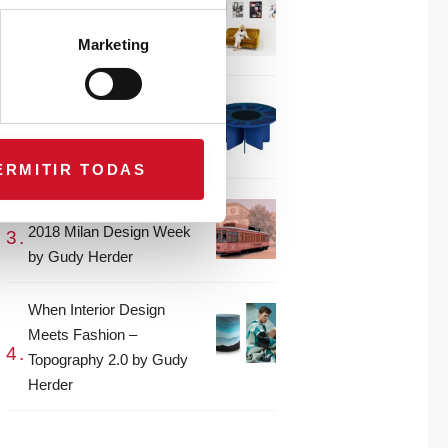
CONNECTION WITH…
Gudy Herder
Marketing
When Interior Design
Meets Fashion – Colour by
Gudy Herder
ERMITIR TODAS
The top projects from the
2018 Milan Design Week
by Gudy Herder
When Interior Design
Meets Fashion –
Topography 2.0 by Gudy
Herder