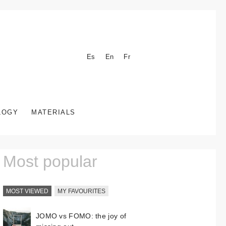
Es
En
Fr
LOGY
MATERIALS
Most popular
MOST VIEWED
MY FAVOURITES
JOMO vs FOMO: the joy of