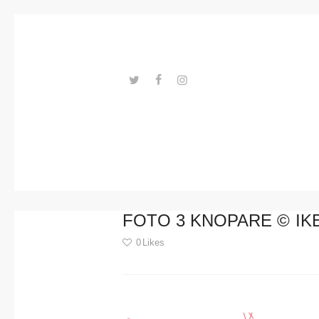
Trends
Events
Spaces
Materials
---ENLACES---
Technolo
gy
Connectio
FOTO 3 KNOPARE © IK
n with
0
Likes
Collabora
Post
tions
navigation