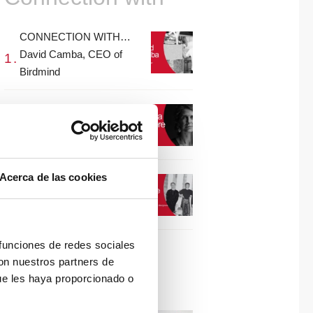
CONNECTION WITH…
David Camba, CEO of
Birdmind
CONNECTION WITH…
Mogu
Acerca de las cookies
CONNECTION WITH…
ESPACE AYGO
 funciones de redes sociales
con nuestros partners de
Collaborations
ue les haya proporcionado o