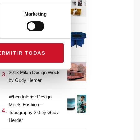
CONNECTION WITH…
Gudy Herder
Marketing
When Interior Design
Meets Fashion – Colour by
Gudy Herder
ERMITIR TODAS
The top projects from the
2018 Milan Design Week
by Gudy Herder
When Interior Design
Meets Fashion –
Topography 2.0 by Gudy
Herder