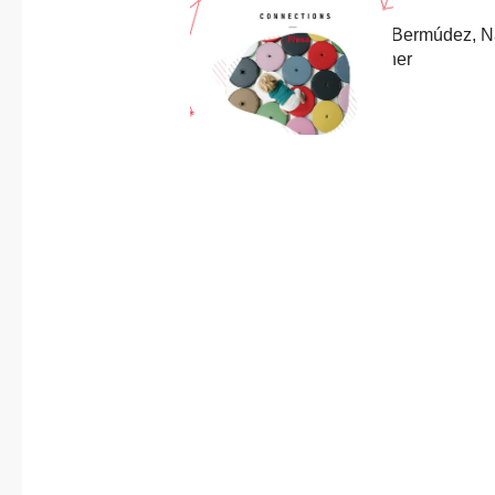
About us
Previous
Published in
post:
8 designs by Inma Bermúdez, N
Contact
Design Award winner
3 July, 2023