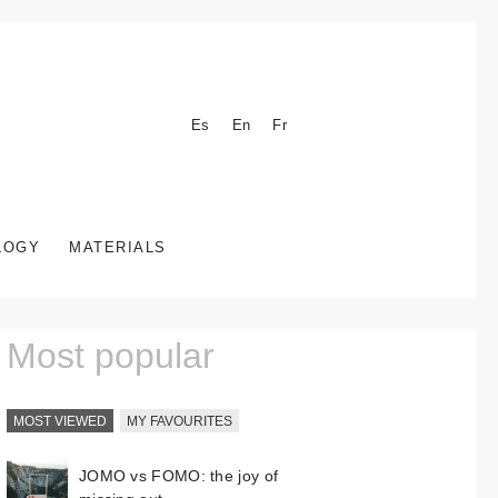
Es
En
Fr
LOGY
MATERIALS
Most popular
MOST VIEWED
MY FAVOURITES
JOMO vs FOMO: the joy of