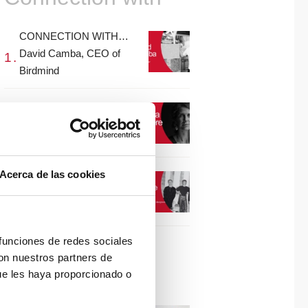
CONNECTION WITH…
David Camba, CEO of
Birdmind
CONNECTION WITH…
Mogu
Acerca de las cookies
CONNECTION WITH…
ESPACE AYGO
 funciones de redes sociales
con nuestros partners de
Collaborations
ue les haya proporcionado o