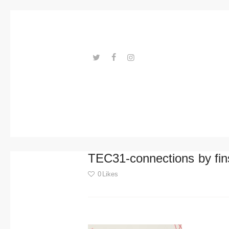
Trends
Events
Spaces
Materials
---ENLACES---
Technolo
gy
Connectio
TEC31-connections by fin
n with
0
Likes
Collabora
Post
tions
navigation