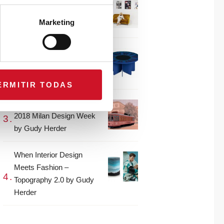
CONNECTION WITH…
Gudy Herder
Marketing
When Interior Design
Meets Fashion – Colour by
Gudy Herder
ERMITIR TODAS
The top projects from the
2018 Milan Design Week
by Gudy Herder
When Interior Design
Meets Fashion –
Topography 2.0 by Gudy
Herder