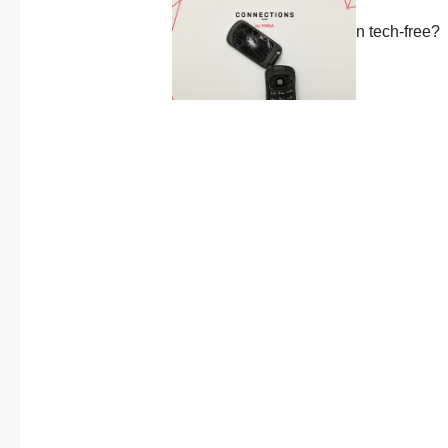
About us
Previous
Published in
post:
Can we really live in tech-free?
Contact
2 February, 2022