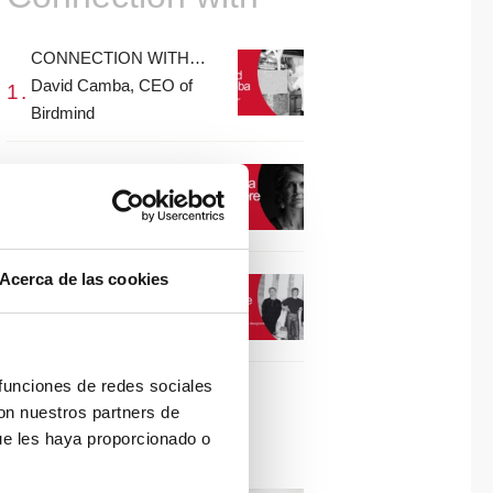
CONNECTION WITH…
David Camba, CEO of
Birdmind
CONNECTION WITH…
Mogu
Acerca de las cookies
CONNECTION WITH…
ESPACE AYGO
 funciones de redes sociales
con nuestros partners de
Collaborations
ue les haya proporcionado o