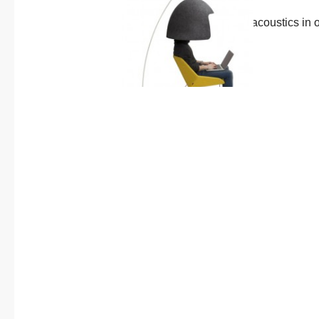
About us
Previous
Published in
post:
The importance of acoustics in o
Contact
design
24 October, 2018