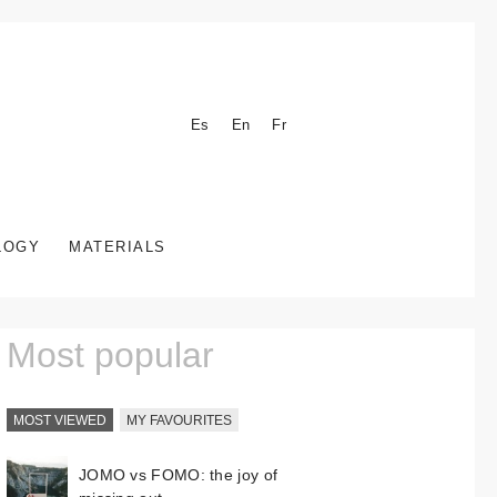
Es
En
Fr
LOGY
MATERIALS
Most popular
MOST VIEWED
MY FAVOURITES
JOMO vs FOMO: the joy of