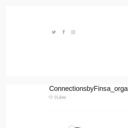
Trends
Events
Spaces
Materials
---ENLACES---
Technolo
gy
Connectio
ConnectionsbyFinsa_orga
n with
0
Likes
Collabora
Post
tions
navigation