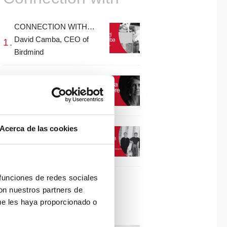
CONNECTION WITH…
David Camba, CEO of
Birdmind
CONNECTION WITH…
Mogu
Acerca de las cookies
CONNECTION WITH…
ESPACE AYGO
 funciones de redes sociales
con nuestros partners de
Collaborations
ue les haya proporcionado o