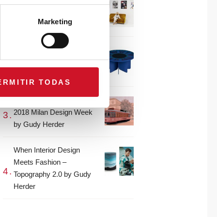
CONNECTION WITH…
Gudy Herder
Marketing
When Interior Design
Meets Fashion – Colour by
Gudy Herder
ERMITIR TODAS
The top projects from the
2018 Milan Design Week
by Gudy Herder
When Interior Design
Meets Fashion –
Topography 2.0 by Gudy
Herder