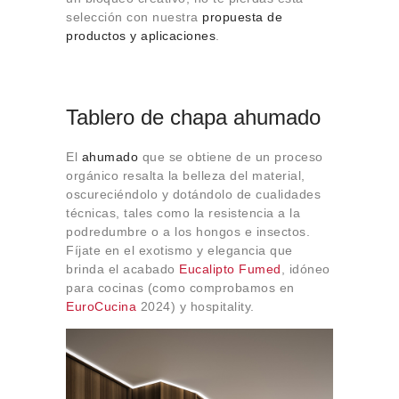
Sobre Connections
selección con nuestra
propuesta de
by Finsa
productos y aplicaciones
.
Contacto
Tablero de chapa ahumado
El
ahumado
que se obtiene de un proceso
orgánico resalta la belleza del material,
oscureciéndolo y dotándolo de cualidades
técnicas, tales como la resistencia a la
podredumbre o a los hongos e insectos.
Fíjate en el exotismo y elegancia que
brinda el acabado
Eucalipto Fumed
, idóneo
para cocinas (como comprobamos en
EuroCucina
2024) y hospitality.