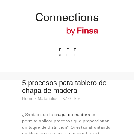
E
E
F
s
n
r
---ENLACES---
Tendencias
Eventos
5 procesos para tablero de
chapa de madera
Espacios
Home
Materiales
0
Likes
Materiales
Tecnologia
¿Sabías que la
chapa de madera
te
Conexión con
permite aplicar procesos que proporcionan
un toque de distinción? Si estás afrontando
Colaboraciones
un bloqueo creativo, no te pierdas esta