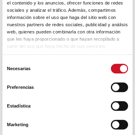
el contenido y los anuncios, ofrecer funciones de redes
sociales y analizar el tráfico. Además, compartimos
Si te ha gustado este post, no te pierdas
información sobre el uso que haga del sitio web con
nuestra
selección de texturas
o de
nuestros partners de redes sociales, publicidad y análisis
trampantojos
.
web, quienes pueden combinarla con otra información
que les haya proporcionado o que hayan recopilado a
partir del uso que haya hecho de sus servicios.
S
Necesarias
e
l
Navegación
e
de
Preferencias
Next
NEXT ARTICLE
c
article
Hoteles para
entradas
Previous
PREVIOUS ARTICLE
c
mascotas:
article
#Viernesdeinspira
i
Estadística
cuando
ción | Texturas |
arquitectura y
ó
Etna
bienestar animal
n
se dan la mano
Marketing
d
e