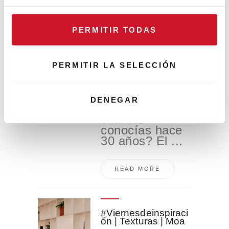
Related Posts
c
o
PERMITIR TODAS
n
5 apps para
s
conocer a tus
e
vecinos
PERMITIR LA SELECCIÓN
n
¿A cuántos de
t
tus vecinos
i
DENEGAR
conoces? ¿A
m
cuántos
i
conocías hace
e
30 años? El ...
n
t
READ MORE
o
#Viernesdeinspiraci
ón | Texturas | Moa