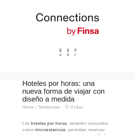
E
E
F
s
n
r
---ENLACES---
Tendencias
Eventos
Hoteles por horas: una
nueva forma de viajar con
Espacios
diseño a medida
Materiales
Home
Tendencias
0
Likes
Tecnologia
Conexión con
Los
hoteles por horas
, también conocidos
Colaboraciones
como
microestancias
, permiten reservar