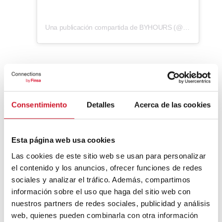
Una publicación compartida de BYHOURS (@byhours)
Tendencias clave en el
diseño de hoteles por horas
Consentimiento
Detalles
Acerca de las cookies
Diseño funcional y flexible
Esta página web usa cookies
Suelen estar diseñados para
adaptarse con
Las cookies de este sitio web se usan para personalizar
rapidez a distintos usos
: descanso, trabajo
el contenido y los anuncios, ofrecer funciones de redes
o reuniones. Incorporan mobiliario modular,
escritorios plegables y una distribución
sociales y analizar el tráfico. Además, compartimos
fluida que optimiza cada metro cuadrado.
información sobre el uso que haga del sitio web con
nuestros partners de redes sociales, publicidad y análisis
Estética minimalista y relajante
web, quienes pueden combinarla con otra información