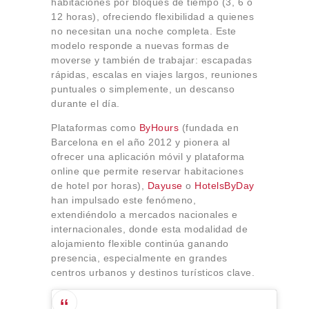
habitaciones por bloques de tiempo (3, 6 o
Sobre Connections
12 horas), ofreciendo flexibilidad a quienes
by Finsa
no necesitan una noche completa. Este
Contacto
modelo responde a nuevas formas de
moverse y también de trabajar: escapadas
rápidas, escalas en viajes largos, reuniones
puntuales o simplemente, un descanso
durante el día.
Plataformas como
ByHours
(fundada en
Barcelona en el año 2012 y pionera al
ofrecer una aplicación móvil y plataforma
online que permite reservar habitaciones
de hotel por horas),
Dayuse
o
HotelsByDay
han impulsado este fenómeno,
extendiéndolo a mercados nacionales e
internacionales, donde esta modalidad de
alojamiento flexible continúa ganando
presencia, especialmente en grandes
centros urbanos y destinos turísticos clave.