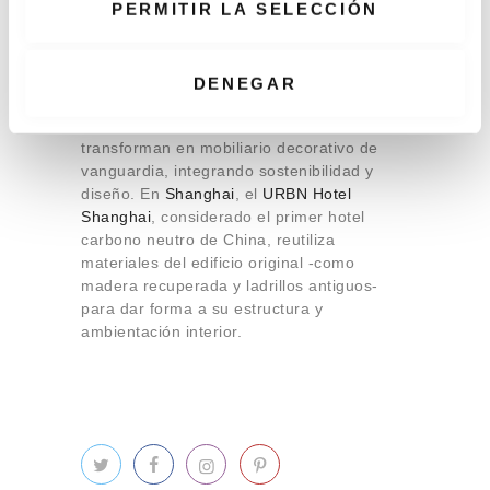
e
PERMITIR LA SELECCIÓN
entorno local. En
Madrid
, por ejemplo, el
n
hotel
ILUNION Atrium
, ha sido pionero
t
dentro de la cadena
ILUNION Hotels
al
i
aplicar una innovadora técnica de reciclaje
DENEGAR
textil: mediante este proceso, residuos
m
como sábanas y cortinas usadas se
i
transforman en mobiliario decorativo de
e
vanguardia, integrando sostenibilidad y
n
diseño. En
Shanghai
, el
URBN Hotel
t
Shanghai
, considerado el primer hotel
o
carbono neutro de China, reutiliza
materiales del edificio original -como
madera recuperada y ladrillos antiguos-
para dar forma a su estructura y
ambientación interior.