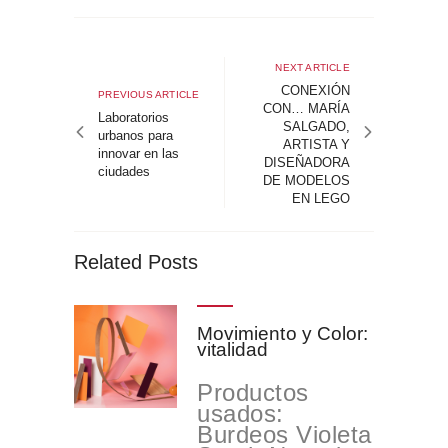
Navegación
de
Next
NEXT ARTICLE
article
CONEXIÓN
entradas
Previous
PREVIOUS ARTICLE
CON… MARÍA
article
Laboratorios
SALGADO,
urbanos para
ARTISTA Y
innovar en las
DISEÑADORA
ciudades
DE MODELOS
EN LEGO
Related Posts
Movimiento y Color:
vitalidad
Productos
usados:
Burdeos Violeta