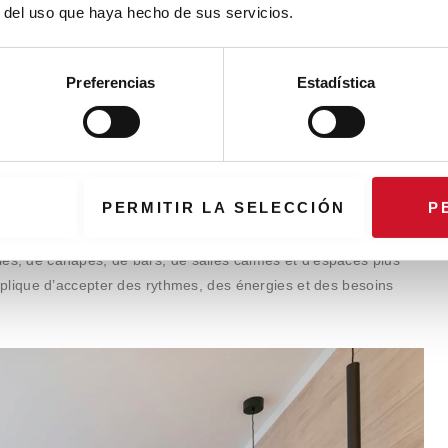
r del uso que haya hecho de sus servicios.
elations.
Preferencias
Estadística
 en communauté.
Micampus
met l’accent sur l’importance d’une
ude, de repos, de restauration et de loisirs.
Cette diversité
 participation pour se concentrer, se reposer, manger avec
oches les uns des autres.
PERMITIR LA SELECCIÓN
P
tre agrémentée de grands espaces centraux ; elle a également
bles, de canapés, de bars, de salles calmes et d’espaces plus
ique d’accepter des rythmes, des énergies et des besoins