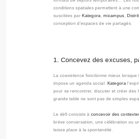
Collabora
formats de séjours temporaires… Les nou
conditions spatiales permettent à une co
tions
suscitées par
Kategora
,
micampus
,
Distri
conception d’espaces de vie partagés.
Qui
sommes-
nous
1. Concevez des excuses, pa
Contact
La coexistence fonctionne mieux lorsque l
impose un agenda social.
Kategora
l’exp
pour se rencontrer, discuter et créer des
grande table ne sont pas de simples espac
Le défi consiste à
concevoir des contexte
brève conversation, une célébration ou 
laisse place à la spontanéité.