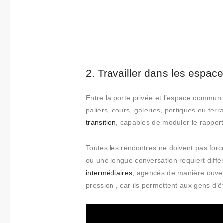
2. Travailler dans les espace
Entre la porte privée et l’espace commun s
paliers, cours, galeries, portiques ou ter
transition
, capables de moduler le rapport 
Toutes les rencontres ne doivent pas for
ou une longue conversation requiert diff
intermédiaires
, agencés de manière ouver
pression , car ils permettent aux gens d’