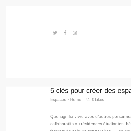
Tendance
s
Événeme
nts
---ENLACES---
Espaces
Matériels
Technolo
5 clés pour créer des esp
gie
Espaces
Home
0
Likes
Connexio
Que signifie vivre avec d’autres personn
n avec
collaboratifs ou résidences étudiantes, 