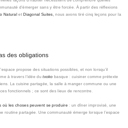
velles façons d’habiter nécessitent de comprendre quelles
mmunauté d’émerger sans y être forcée. À partir des réflexions
to Natural
et
Diagonal Suites,
nous avons tiré cinq leçons pour la
s des obligations
’espace propose des situations possibles, et non lorsqu’il
rime à travers l’idée du
txoko
basque : cuisiner comme prétexte
 liens. La cuisine partagée, la salle à manger commune ou une
es fonctionnels ; ce sont des lieux de rencontre.
s où les choses peuvent se produire
: un dîner improvisé, une
une routine partagée. Une communauté émerge lorsque l’espace