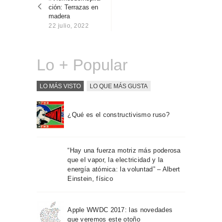
entradas
Sobre Connections
ción: Terrazas en
by Finsa
madera
22 julio, 2022
Contacto
Lo + Popular
LO MÁS VISTO
LO QUE MÁS GUSTA
¿Qué es el constructivismo ruso?
“Hay una fuerza motriz más poderosa
que el vapor, la electricidad y la
energía atómica: la voluntad” – Albert
Einstein, físico
Apple WWDC 2017: las novedades
que veremos este otoño