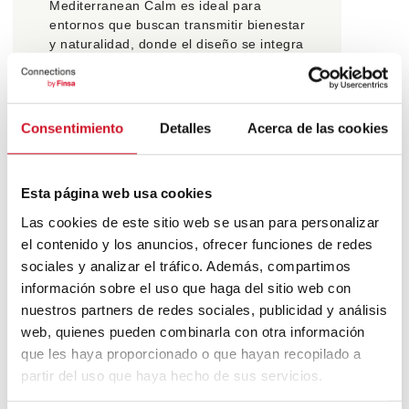
Mediterranean Calm es ideal para
entornos que buscan transmitir bienestar
y naturalidad, donde el diseño se integra
de forma orgánica en la vida cotidiana.
Espacios que se sienten ligeros,
luminosos y atemporales.
Consentimiento
Detalles
Acerca de las cookies
Un concepto que celebra la sencillez
bien entendida y la belleza que surge
cuando luz, materia y tiempo encuentran
su equilibrio.
Esta página web usa cookies
Las cookies de este sitio web se usan para personalizar
el contenido y los anuncios, ofrecer funciones de redes
sociales y analizar el tráfico. Además, compartimos
información sobre el uso que haga del sitio web con
nuestros partners de redes sociales, publicidad y análisis
web, quienes pueden combinarla con otra información
que les haya proporcionado o que hayan recopilado a
partir del uso que haya hecho de sus servicios.
Navegación