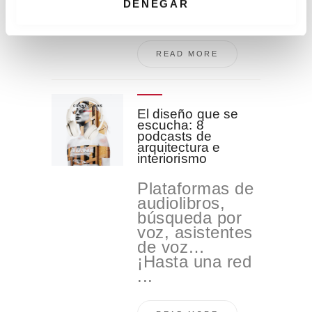
Rico Caramés
i
DENEGAR
...
m
i
e
READ MORE
n
t
o
El diseño que se
escucha: 8
podcasts de
arquitectura e
interiorismo
Plataformas de
audiolibros,
búsqueda por
voz, asistentes
de voz…
¡Hasta una red
...