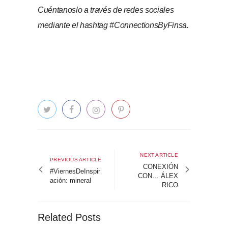
Cuéntanoslo a través de redes sociales
mediante el hashtag #ConnectionsByFinsa.
Navegación
de
Next
NEXT ARTICLE
Previous
PREVIOUS ARTICLE
article
CONEXIÓN
entradas
article
#ViernesDeInspir
CON… ÁLEX
ación: mineral
RICO
Related Posts