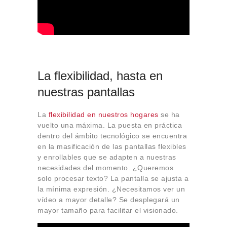
La flexibilidad, hasta en
nuestras pantallas
La
flexibilidad en nuestros hogares
se ha
vuelto una máxima. La puesta en práctica
dentro del ámbito tecnológico se encuentra
en la masificación de las pantallas flexibles
y enrollables que se adapten a nuestras
necesidades del momento. ¿Queremos
solo procesar texto? La pantalla se ajusta a
la mínima expresión. ¿Necesitamos ver un
vídeo a mayor detalle? Se desplegará un
mayor tamaño para facilitar el visionado.