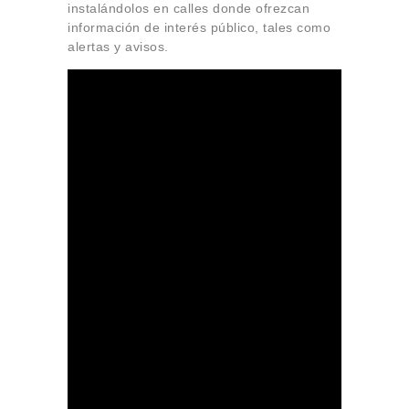
instalándolos en calles donde ofrezcan
información de interés público, tales como
alertas y avisos.