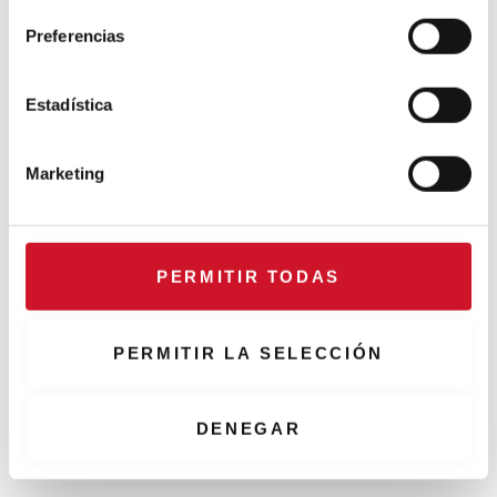
e
Preferencias
c
c
i
Estadística
ó
n
Marketing
d
e
c
o
PERMITIR TODAS
n
s
e
PERMITIR LA SELECCIÓN
n
t
i
DENEGAR
m
i