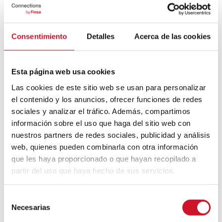
Personalización gracias a la
Consentimiento
Detalles
Acerca de las cookies
Inteligencia Artificial
La innovación en Inteligencia Artificial tiene
Esta página web usa cookies
forma de pintalabios, y es que Yves Saint
Las cookies de este sitio web se usan para personalizar
Laurent lanzó un dispositivo que permite
el contenido y los anuncios, ofrecer funciones de redes
escoger el tipo de gama cromática que
sociales y analizar el tráfico. Además, compartimos
queremos emplear gracias al uso de esta
tecnología. En
The Verge
explican que el
información sobre el uso que haga del sitio web con
pintalabios se conecta a través de una app
nuestros partners de redes sociales, publicidad y análisis
móvil donde podremos seleccionar el color
web, quienes pueden combinarla con otra información
dentro de un rango determinado que
que les haya proporcionado o que hayan recopilado a
hayamos adquirido. Sin duda, un avance
partir del uso que haya hecho de sus servicios.
del sector de la cosmética extrapolable a
muchas otras áreas.
S
Necesarias
e
l