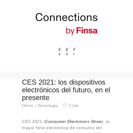
E
E
F
s
n
r
---ENLACES---
Tendencias
Eventos
CES 2021: los dispositivos
electrónicos del futuro, en el
Espacios
presente
Materiales
Home
Tecnologia
1
Like
Tecnologia
Conexión con
CES 2021 (
Consumer Electronics Show
), la
Colaboraciones
mayor feria electrónica de consumo del