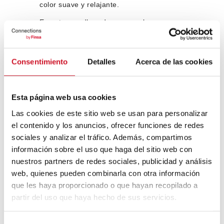
color suave y relajante.
En este moodboard aparecen los
decorativos 36W-Biscuit-Soft III, 274B-
Roble Romance-Atlas, 2AS-Corona
Bronce-Moon y Fibracolour Negro E-Z Tex
Consentimiento
Detalles
Acerca de las cookies
Trama.
Esta página web usa cookies
Las cookies de este sitio web se usan para personalizar
el contenido y los anuncios, ofrecer funciones de redes
sociales y analizar el tráfico. Además, compartimos
información sobre el uso que haga del sitio web con
nuestros partners de redes sociales, publicidad y análisis
web, quienes pueden combinarla con otra información
que les haya proporcionado o que hayan recopilado a
partir del uso que haya hecho de sus servicios.