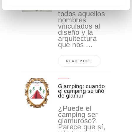
m
Repasamos
i
todos aquellos
e
nombres
n
vinculados al
t
diseño y la
arquitectura
o
que nos ...
READ MORE
Glamping: cuando
el camping se tiñó
de glamur
¿Puede el
camping ser
glamuroso?
Parece que sí,