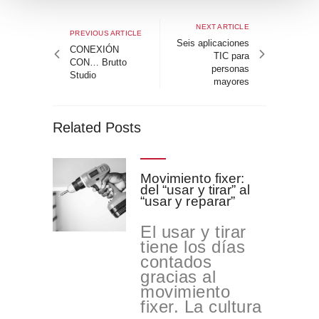
Navegación
t
de
Next
NEXT ARTICLE
o
Previous
PREVIOUS ARTICLE
article
Seis aplicaciones
entradas
article
CONEXIÓN
TIC para
CON… Brutto
personas
Studio
mayores
Related Posts
Movimiento fixer:
del “usar y tirar” al
“usar y reparar”
El usar y tirar
tiene los días
contados
gracias al
movimiento
fixer. La cultura