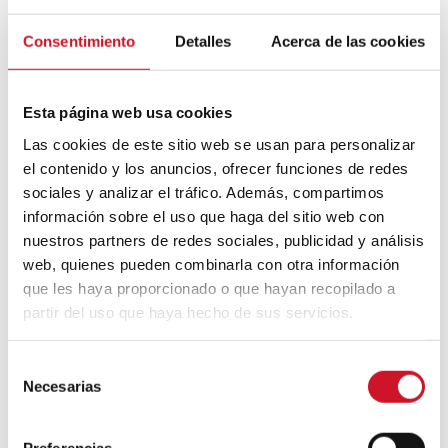
Consentimiento
Detalles
Acerca de las cookies
Esta página web usa cookies
Las cookies de este sitio web se usan para personalizar
el contenido y los anuncios, ofrecer funciones de redes
Os presentamos una paleta con los
unicolores de la Gama Duo extraída de la
sociales y analizar el tráfico. Además, compartimos
belleza efímera de las flores naturales.
información sobre el uso que haga del sitio web con
nuestros partners de redes sociales, publicidad y análisis
web, quienes pueden combinarla con otra información
que les haya proporcionado o que hayan recopilado a
partir del uso que haya hecho de sus servicios.
S
Necesarias
e
l
e