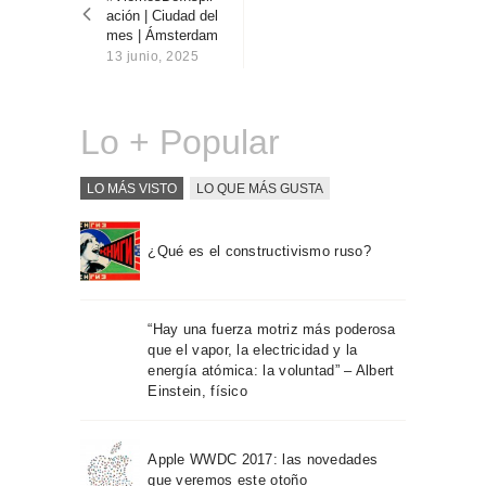
entradas
Sobre Connections
ación | Ciudad del
by Finsa
mes | Ámsterdam
13 junio, 2025
Contacto
Lo + Popular
LO MÁS VISTO
LO QUE MÁS GUSTA
¿Qué es el constructivismo ruso?
“Hay una fuerza motriz más poderosa
que el vapor, la electricidad y la
energía atómica: la voluntad” – Albert
Einstein, físico
Apple WWDC 2017: las novedades
que veremos este otoño