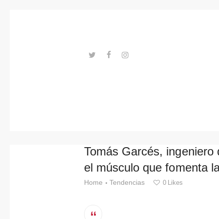
Tendenci
as
Eventos
Espacios
---ENLACES---
Materiale
s
Tecnologi
Tomás Garcés, ingeniero 
a
el músculo que fomenta l
Conexión
Home
Tendencias
0
Likes
con