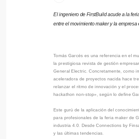
Colabora
ciones
El ingeniero de FirstBuild acude a la
fer
entre el movimiento maker y la empresa en
Sobre
Connectio
ns by
Tomás Garcés es una referencia en el m
la prestigiosa revista de gestión empresa
Finsa
General Electric. Concretamente, como i
Contacto
aceleradora de proyectos nacida hace tre
relanzar el ritmo de innovación y el pro
hackathon non-stop», según lo define Ga
Este gurú de la aplicación del conocimien
para profesionales de la feria maker de G
industria 4.0. Desde Connections by Fins
y las últimas tendencias.