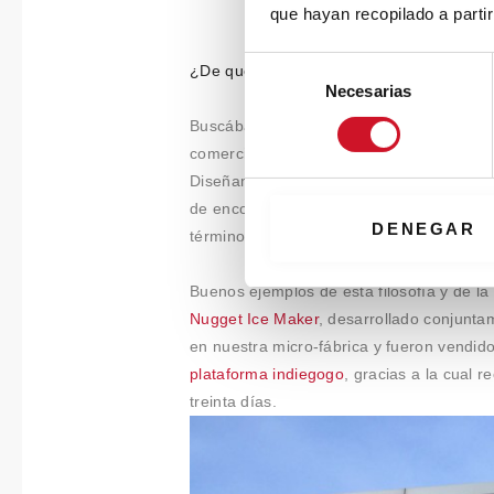
que hayan recopilado a parti
S
¿De qué manera íntegra FirstBuild el mu
Necesarias
e
l
Buscábamos respuestas a una necesidad d
e
comercialización. Nuestro modelo de negoc
c
Diseñamos co-creativamente con la comun
c
de encontrar nuevas oportunidades, a la
i
DENEGAR
término, vendemos usando nuevos canales
ó
n
Buenos ejemplos de esta filosofía y de l
d
Nugget Ice Maker
, desarrollado conjunta
e
en nuestra micro-fábrica y fueron vendido
c
plataforma indiegogo
, gracias a la cual 
o
treinta días.
n
s
e
n