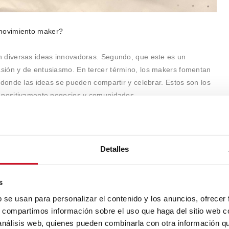
movimiento maker?
n diversas ideas innovadoras. Segundo, que este es un
sión y de entusiasmo. En tercer término, los makers fomentan
 donde las ideas se pueden compartir y celebrar. Estos son los
r positivamente negocios y comunidades.
lgo que hemos vivido en primera persona en FirstBuild, ya que
os de innovación al permitir que el movimiento maker se
s productos. Esto lo llevamos a cabo de distintas formas: por
Detalles
a crear nuevos objetos son compartidas por miembros maker de
ción de estos productos la asumen los propios makers. Muchos
s
a GE Appliances, a quienes contratamos tras graduarse por ser
ompleta cuando los propios makers de la comunidad compran
b se usan para personalizar el contenido y los anuncios, ofrecer
s, compartimos información sobre el uso que haga del sitio web 
 análisis web, quienes pueden combinarla con otra información q