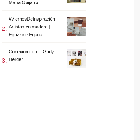
María Guijarro
#ViernesDeInspiración |
Artistas en madera |
Eguzkiñe Egaña
Conexión con… Gudy
Herder