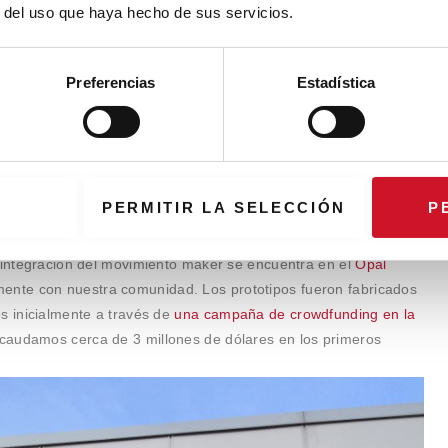
r del uso que haya hecho de sus servicios.
ndo empresarial con el movimiento maker?
Preferencias
Estadística
e innovación, de acelerar el ritmo y el proceso de
io se basa en tres pilares: diseño, fabricación y ventas.
idad maker y fabricamos a bajos volúmenes con la intención
 par que mantenemos bajos costes de producción. En siguiente
PERMITIR LA SELECCIÓN
P
 que nos permiten validar las ideas.
a integración del movimiento maker se encuentra en el
Opal
mente con nuestra comunidad. Los prototipos fueron fabricados
s inicialmente a través de
una campaña de crowdfunding en la
recaudamos cerca de 3 millones de dólares en los primeros