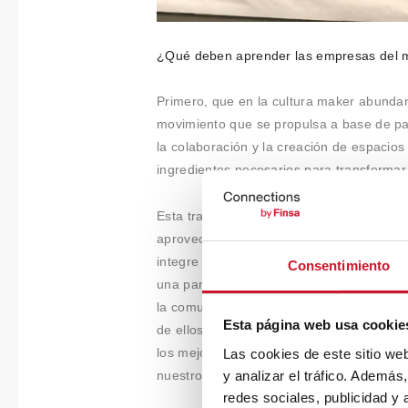
¿Qué deben aprender las empresas del 
Primero, que en la cultura maker abunda
movimiento que se propulsa a base de pa
la colaboración y la creación de espacios
ingredientes necesarios para transforma
Esta transformación de la que hablo es a
aprovechamos y amplificamos los esfuerz
integre en el proceso de desarrollo de lo
Consentimiento
una parte, un buen número de ideas par
la comunidad. Por otra parte, la fabrica
Esta página web usa cookie
de ellos son ingenieros que trabajan par
los mejores de su clase. El círculo se c
Las cookies de este sitio we
nuestros productos.
y analizar el tráfico. Ademá
redes sociales, publicidad y