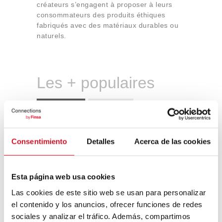
créateurs s’engagent à proposer à leurs
consommateurs des produits éthiques
fabriqués avec des matériaux durables ou
naturels.
Les + populaires
LES PLUS VUS
MES FAVORIS
Rejoignez le mouvement FIRE : la
retraite avant 50 ans, c’est possible
Consentimiento
Detalles
Acerca de las cookies
Qu’est-ce que le constructivisme
Esta página web usa cookies
russe ?
Las cookies de este sitio web se usan para personalizar
el contenido y los anuncios, ofrecer funciones de redes
sociales y analizar el tráfico. Además, compartimos
Un voyage à travers l’architecture