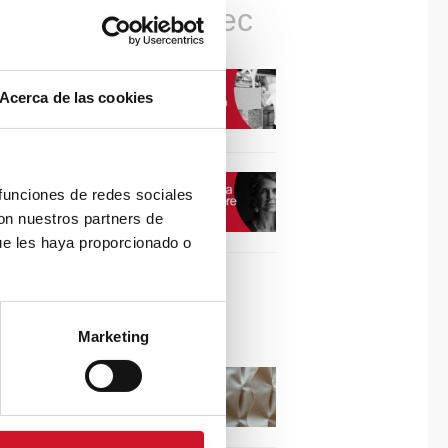
Connexions avec
CONNEXION AVEC…
Acerca de las cookies
David Camba, PDG de
Birdmind
CONNEXION AVEC…
 funciones de redes sociales
Mogu
con nuestros partners de
ue les haya proporcionado o
Collaborations
Marketing
Puisez l’inspiration dans
les reliefs