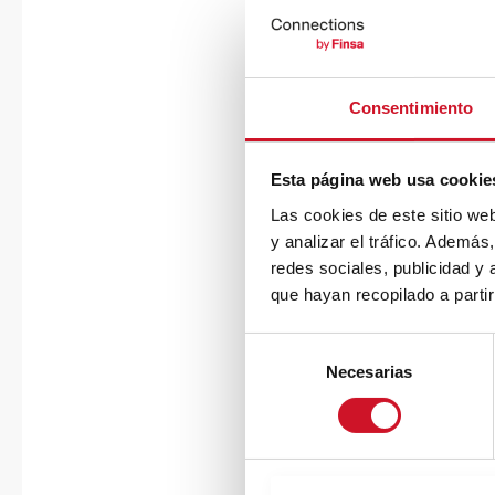
Consentimiento
Esta página web usa cookie
Las cookies de este sitio we
y analizar el tráfico. Ademá
redes sociales, publicidad y
que hayan recopilado a parti
S
Necesarias
e
l
e
c
c