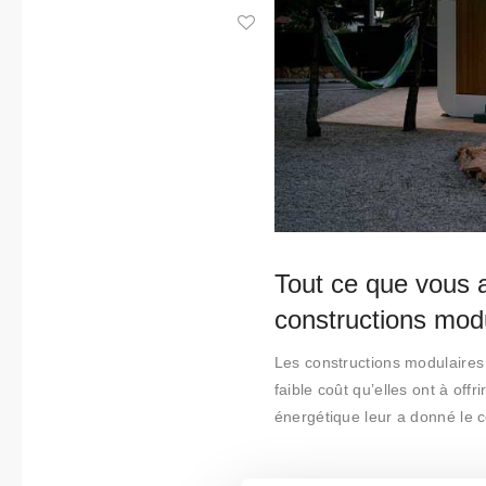
Collabora
tions
Qui
sommes-
nous
Contact
Tout ce que vous a
constructions mod
Les constructions modulaires o
faible coût qu’elles ont à offri
énergétique leur a donné le c