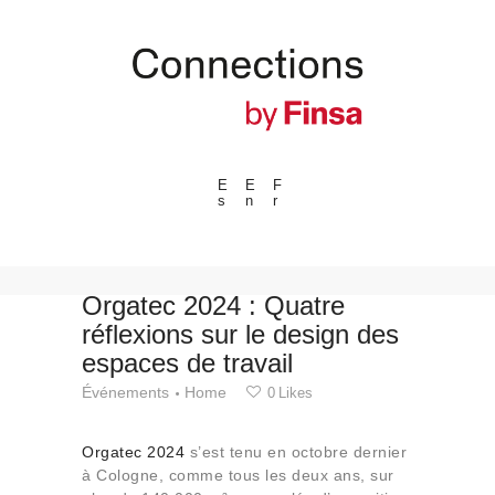
E
E
F
s
n
r
---ENLACES---
Tendances
Événements
Orgatec 2024 : Quatre
réflexions sur le design des
Espaces
espaces de travail
Matériels
Événements
Home
0
Likes
Technologie
Connexion avec
Orgatec 2024
s’est tenu en octobre dernier
Collaborations
à Cologne, comme tous les deux ans, sur