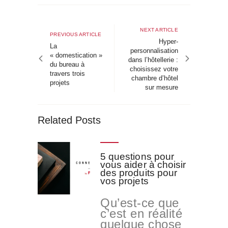
Navigation
de
Next
NEXT ARTICLE
Previous
PREVIOUS ARTICLE
article
Hyper-
l’article
article
La
personnalisation
« domestication »
dans l’hôtellerie :
du bureau à
choisissez votre
travers trois
chambre d’hôtel
projets
sur mesure
Related Posts
5 questions pour
vous aider à choisir
des produits pour
vos projets
Qu’est-ce que
c’est en réalité
quelque chose