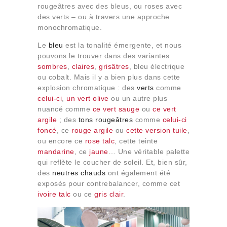
rougeâtres avec des bleus, ou roses avec
des verts – ou à travers une approche
monochromatique.
Le
bleu
est la tonalité émergente, et nous
pouvons le trouver dans des variantes
sombres
,
claires
,
grisâtres
, bleu électrique
ou cobalt. Mais il y a bien plus dans cette
explosion chromatique : des
verts
comme
celui-ci
,
un vert olive
ou un autre plus
nuancé comme
ce vert sauge
ou
ce vert
argile
; des
tons rougeâtres
comme
celui-ci
foncé
, ce
rouge argile
ou
cette version tuile
,
ou encore ce
rose talc
, cette teinte
mandarine
, ce
jaune
… Une véritable palette
qui reflète le coucher de soleil. Et, bien sûr,
des
neutres chauds
ont également été
exposés pour contrebalancer, comme cet
ivoire talc
ou ce
gris clair
.