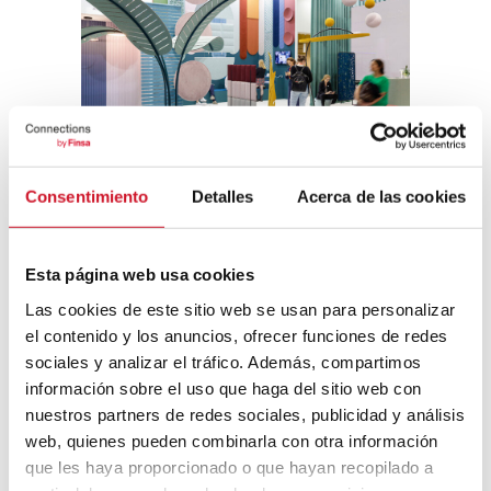
Koelnmesse
Consentimiento
Detalles
Acerca de las cookies
Matériaux pour la conception des
bureaux : textiles et durabilité
Esta página web usa cookies
L’engagement est fort envers
les matériaux
Las cookies de este sitio web se usan para personalizar
recyclés post-consommation, les produits
el contenido y los anuncios, ofrecer funciones de redes
bio-sourcés
et, en général, des solutions
durables et intemporelles. Nous avons
sociales y analizar el tráfico. Además, compartimos
également vu une utilisation extensive des
información sobre el uso que haga del sitio web con
textiles
, notamment à travers des rideaux,
nuestros partners de redes sociales, publicidad y análisis
qui, comme nous l’avons mentionné,
web, quienes pueden combinarla con otra información
servent d’éléments de séparation.
que les haya proporcionado o que hayan recopilado a
Les
bois
sont toujours en vogue, en