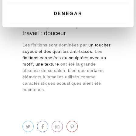
t
Koelnmesse
i
DENEGAR
m
Finitions pour les espaces de
i
travail : douceur
e
n
Les finitions sont dominées par
un toucher
t
soyeux
et des qualités anti-traces
. Les
o
finitions cannelées ou sculptées avec un
motif, une texture
ont été la grande
absence de ce salon, bien que certains
éléments à lamelles utilisés comme
caractéristiques acoustiques aient été
maintenus.