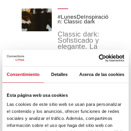
#LunesDeInspiració
n: Classic dark
Classic dark:
Sofisticado y
elegante. La
elegancia de
las maderas
nobles y ...
Consentimiento
Detalles
Acerca de las cookies
READ MORE
Esta página web usa cookies
Las cookies de este sitio web se usan para personalizar
CONEXIÓN CON…
Andrés Mitnik, CEO
el contenido y los anuncios, ofrecer funciones de redes
de Strong by Form
sociales y analizar el tráfico. Además, compartimos
información sobre el uso que haga del sitio web con
En ocasiones,