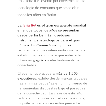
en la feria IFA, evento por excelencia de la
Sobre Connections
by Finsa
tecnología de consumo que se celebra
todos los años en Berlín
Contacto
La
feria IFA
es el gran escaparate mundial
en el que todos los años se presentan
desde Berlín los más novedosos
instrumentos tecnológicos para el gran
público
. En
Connections by Finsa
recogemos lo más interesante que hemos
estado brujuleando para que estés a la
última en
gagdets
y electrodomésticos
conectados.
El evento, que acoge a
más de 1.800
expositores
, exhibe desde marcas globales
hasta firmas pequeñas en un multiverso de
herramientas dispuestas bajo el paraguas
de la conectividad. La clave de este año
radica en que pulseras, relojes, teléfonos,
frigoríficos o altavoces están pensados