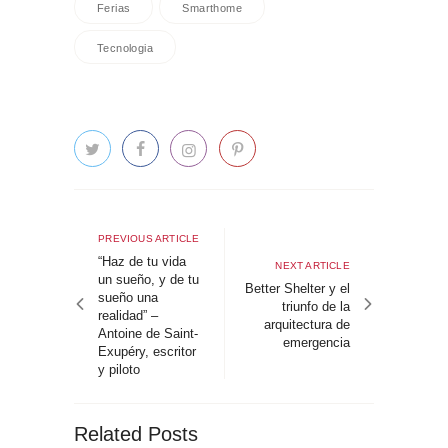
Ferias
Smarthome
Tecnologia
Navegación
de
Previous
PREVIOUS ARTICLE
article
“Haz de tu vida
entradas
Next
NEXT ARTICLE
un sueño, y de tu
article
Better Shelter y el
sueño una
triunfo de la
realidad” –
arquitectura de
Antoine de Saint-
emergencia
Exupéry, escritor
y piloto
Related Posts