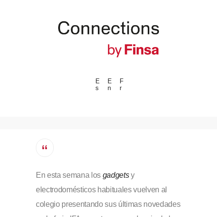
E
E
F
s
n
r
---ENLACES---
Tendencias
Eventos
Espacios
Materiales
En esta semana los
gadgets
y
Tecnologia
electrodomésticos habituales vuelven al
Conexión con
colegio presentando sus últimas novedades
Colaboraciones