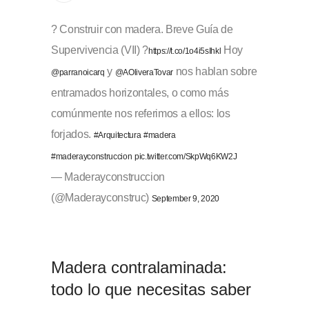
? Construir con madera. Breve Guía de
Supervivencia (VII) ?
Hoy
https://t.co/1o4i5sIhkl
y
nos hablan sobre
@parranoicarq
@AOliveraTovar
entramados horizontales, o como más
comúnmente nos referimos a ellos: los
forjados.
#Arquitectura
#madera
#maderayconstruccion
pic.twitter.com/SkpWq6KW2J
— Maderayconstruccion
(@Maderayconstruc)
September 9, 2020
Madera contralaminada:
todo lo que necesitas saber