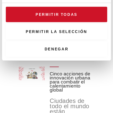
Related Posts
c
o
PERMITIR TODAS
n
#ViernesDeInspiraci
s
ón: Una imagen
vale más que mil
e
PERMITIR LA SELECCIÓN
palabras
n
t
i
DENEGAR
READ MORE
m
i
e
n
Cinco acciones de
innovación urbana
t
para combatir el
o
calentamiento
global
Ciudades de
todo el mundo
están