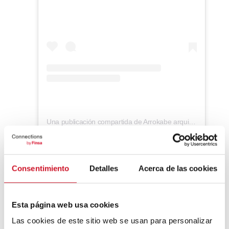
Una publicación compartida de Arrokabe arquitectos (@arrokabe)
Consentimiento
Detalles
Acerca de las cookies
Revisión histórica sobre el
uso de madera estructural
Esta página web usa cookies
No podíamos acabar esta selección sin una
Las cookies de este sitio web se usan para personalizar
mirada analítica hacia el uso de madera