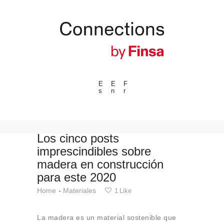
E
E
F
s
n
r
---ENLACES---
Tendencias
Eventos
Los cinco posts
imprescindibles sobre
Espacios
madera en construcción
Materiales
para este 2020
Tecnologia
Home
Materiales
1
Like
Conexión con
Colaboraciones
La madera es un material sostenible que