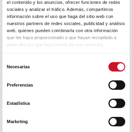
el contenido y los anuncios, ofrecer funciones de redes
estructural a lo largo del tiempo y en
sociales y analizar el tráfico. Además, compartimos
distintas latitudes.
Este post
de Luis Alfonso
información sobre el uso que haga del sitio web con
Basterra es el último de nuestros
nuestros partners de redes sociales, publicidad y análisis
imperdibles para 2020.
web, quienes pueden combinarla con otra información
que les haya proporcionado o que hayan recopilado a
Madera
partir del uso que haya hecho de sus servicios.
S
Necesarias
e
l
e
Preferencias
Navegación
c
c
de
Previous
PREVIOUS ARTICLE
Next
NEXT ARTICLE
i
Estadística
article
Blue sky thinking,
entradas
article
El Farmhouse
ó
la nueva forma de
Style se renueva
ver el mundo
n
Marketing
d
e