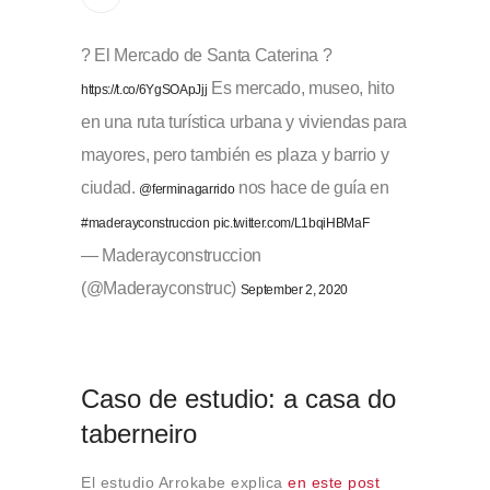
? El Mercado de Santa Caterina ?
Es mercado, museo, hito
https://t.co/6YgSOApJjj
en una ruta turística urbana y viviendas para
mayores, pero también es plaza y barrio y
ciudad.
nos hace de guía en
@ferminagarrido
#maderayconstruccion
pic.twitter.com/L1bqiHBMaF
— Maderayconstruccion
(@Maderayconstruc)
September 2, 2020
Caso de estudio: a casa do
taberneiro
El estudio Arrokabe explica
en este post