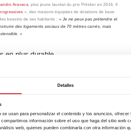
jandro Aravaca
, plus jeune lauréat du prix Pritzker en 2016. Il
rogressives
», des maisons équipées de dotations de base
n des besoins de ses habitants
: « Je ne peux pas prétendre et
nstruire des logements sociaux de 70 mètres carrés, mais
xtensible. »
s en plus durable
ruction de logements sociaux est étroitement liée à des raisons
ilité prédominent,
et de plus en plus, le choix se porte vers des
alement d’économiser lors du processus de construction
, en
Detalles
iments en bois, comme les logements locatifs sociaux conçus par
 cinq étages
construits avec des panneaux de bois laminé
, un
s
e et recyclable.
b se usan para personalizar el contenido y los anuncios, ofrecer
s, compartimos información sobre el uso que haga del sitio web 
ion de matériaux recyclés est encouragée, comme dans
le bâtiment
 análisis web, quienes pueden combinarla con otra información q
res
, récemment promu par la mairie de Barcelone. Quatre mois