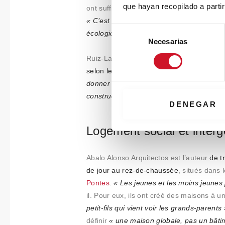
que hayan recopilado a parti
ont suffi pour convertir seize conteneurs 
« C’est un matériau très résistant et bon 
S
écologiques »
, selon l’architecte David Ju
Necesarias
e
l
Ruiz-Larrea & Asociados vont encore plus
e
selon
le label
PassivHaus
. Pour Antonio G
c
donner l’exemple pour que le secteur pri
c
constructions basse consommation ».
i
DENEGAR
ó
n
Logement social et interg
d
e
Abalo Alonso Arquitectos est l’auteur
de t
c
de jour au rez-de-chaussée
, situés dans 
o
Pontes
.
« Les jeunes et les moins jeunes
n
il. Pour eux, ils ont créé des maisons à
s
petit-fils qui vient voir les grands-parents 
e
définir
« une maison globale, pas un bâti
n