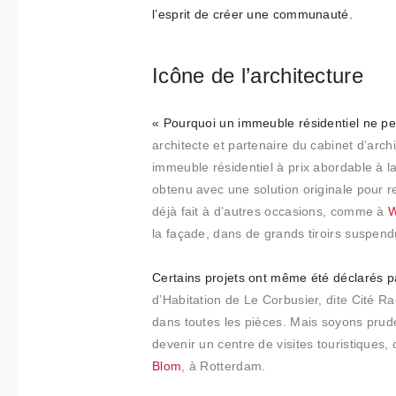
l’esprit de créer une communauté.
t
i
m
Icône de l’architecture
i
e
n
« Pourquoi un immeuble résidentiel ne peu
t
architecte et partenaire du cabinet d’arch
o
immeuble résidentiel à prix abordable à la
obtenu avec une solution originale pour r
déjà fait à d’autres occasions, comme à
la façade, dans de grands tiroirs suspend
Certains projets ont même été déclarés p
d’Habitation de Le Corbusier, dite Cité Ra
dans toutes les pièces. Mais soyons prud
devenir un centre de visites touristiques
Blom
, à Rotterdam.