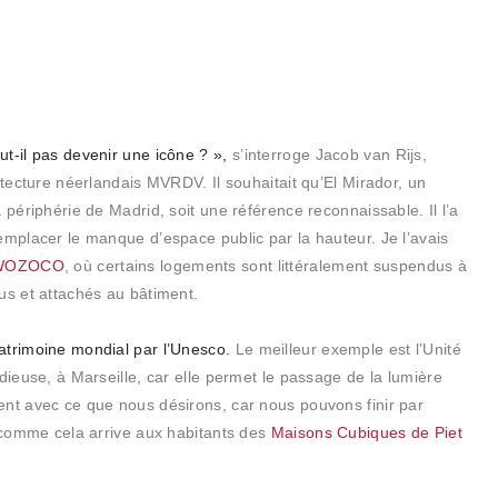
t-il pas devenir une icône ? »,
s’interroge Jacob van Rijs,
itecture néerlandais MVRDV. Il souhaitait qu’El Mirador, un
 périphérie de Madrid, soit une référence reconnaissable. Il l’a
emplacer le manque d’espace public par la hauteur. Je l’avais
WOZOCO
, où certains logements sont littéralement suspendus à
us et attachés au bâtiment.
atrimoine mondial par l’Unesco.
Le meilleur exemple est l’Unité
dieuse, à Marseille, car elle permet le passage de la lumière
ent avec ce que nous désirons, car nous pouvons finir par
, comme cela arrive aux habitants des
Maisons Cubiques de Piet