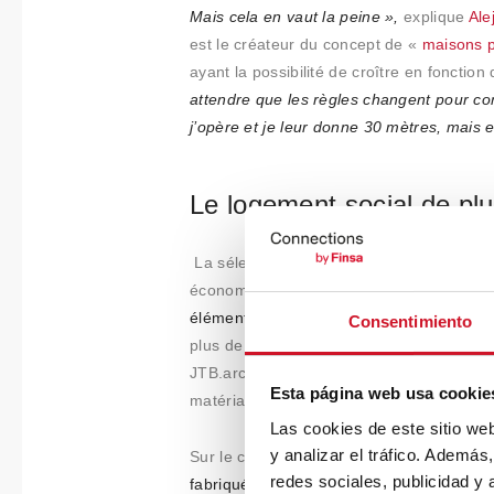
Mais cela en vaut la peine »,
explique
Ale
est le créateur du concept de «
maisons p
ayant la possibilité de croître en fonctio
attendre que les règles changent pour co
j’opère et je leur donne 30 mètres, mais e
Le logement social de plu
La sélection des matériaux dans la const
économiques. La simplicité et la disponib
éléments préfabriqués, qui permettent ég
Consentimiento
plus de l’accélérer. C’est le cas des bât
JTB.architecture à Saint-Denis (France),
Esta página web usa cookie
matériau naturel, renouvelable, réutilisabl
Las cookies de este sitio we
y analizar el tráfico. Ademá
Sur le chemin de la durabilité
, l’utilisat
redes sociales, publicidad y
fabriqué à partir de conteneurs pour navi