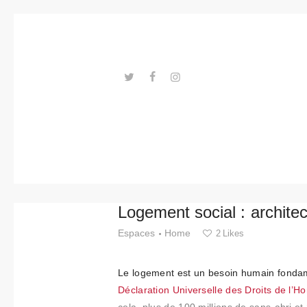
Tendance
s
Événeme
nts
---ENLACES---
Espaces
Matériels
Technolo
Logement social : architec
gie
Espaces
Home
2
Likes
Connexio
Le logement est un besoin humain fonda
n avec
Déclaration Universelle des Droits de l’