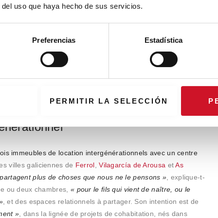
r del uso que haya hecho de sus servicios.
en douze logements prêts à accueillir les premiers habitants.
marché qui, une fois réutilisé, répond aux exigences
arez.
Preferencias
Estadística
 loin
avec
Carabanchel 34
, un logement social collectif construit
ómez, architecte et partenaire de l’étude,
«
l’Administration doit
vé et les acheteurs recourent également à ce type de
PERMITIR LA SELECCIÓN
P
énérationnel
rois immeubles de location intergénérationnels avec un centre
les villes galiciennes de
Ferrol
,
Vilagarcía de Arousa
et
As
 partagent plus de choses que nous ne le pensons »
, explique-t-
 une ou deux chambres,
« pour le fils qui vient de naître, ou le
»
, et des espaces relationnels à partager. Son intention est de
ment »
, dans la lignée de projets de cohabitation, nés dans