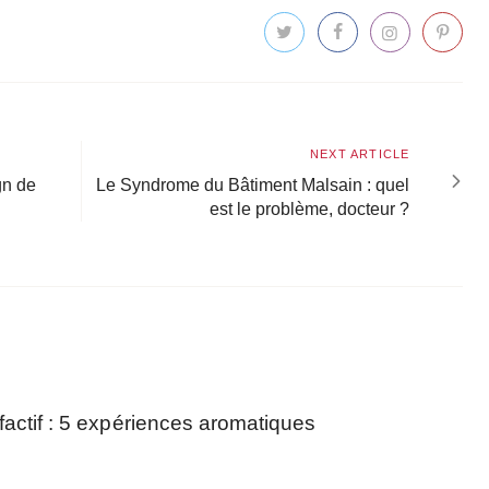
Next
NEXT ARTICLE
article
gn de
Le Syndrome du Bâtiment Malsain : quel
est le problème, docteur ?
factif : 5 expériences aromatiques