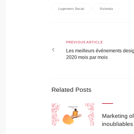
Logement Social
Vivienda
Navigation
de
Previous
PREVIOUS ARTICLE
l’article
article
Les meilleurs événements desi
2020 mois par mois
Related Posts
Marketing ol
inoubliables