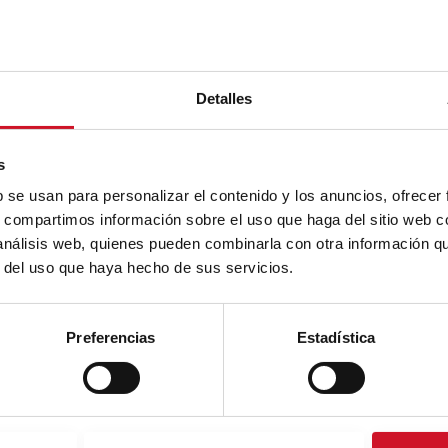
Next
NEXT ARTICLE
e decir
article
¿Lo caro sale barato? El modelo low
teau,
Detalles
cost
s
b se usan para personalizar el contenido y los anuncios, ofrecer
s, compartimos información sobre el uso que haga del sitio web 
 análisis web, quienes pueden combinarla con otra información q
r del uso que haya hecho de sus servicios.
 color: especialización
Preferencias
Estadística
s: Twincolor, Fibraform
our Compacmel, Superpan
an ...