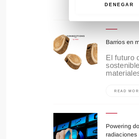
i
DENEGAR
READ MOR
ó
n
d
e
c
Barrios en 
o
n
El futuro
s
sostenibl
e
materiale
n
t
READ MOR
i
m
i
e
n
Powering do
t
radiaciones
o