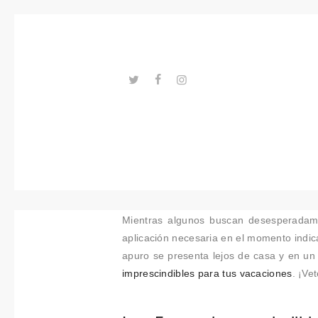
Tendenci
as
Eventos
Espacios
---ENLACES---
Materiale
s
Tecnologi
Mientras algunos buscan desesperadam
a
aplicación necesaria en el momento indi
apuro se presenta lejos de casa y en un
Conexión
imprescindibles para tus vacaciones
. ¡Ve
con