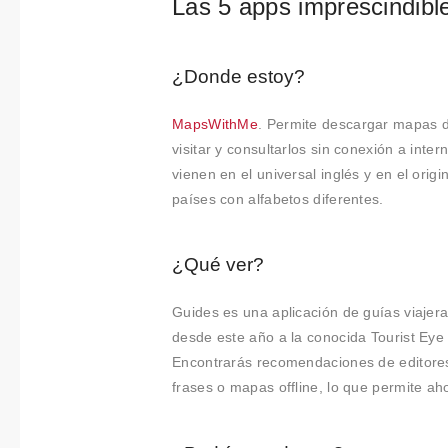
Colabora
Las 5 apps imprescindibl
ciones
¿Donde estoy?
Sobre
MapsWithMe
. Permite descargar mapas d
Connectio
visitar y consultarlos sin conexión a inte
ns by
vienen en el universal inglés y en el origi
países con alfabetos diferentes.
Finsa
Contacto
¿Qué ver?
Guides es una aplicación de guías viajera
desde este año a la conocida Tourist Eye
Encontrarás recomendaciones de editores
frases o mapas offline, lo que permite aho