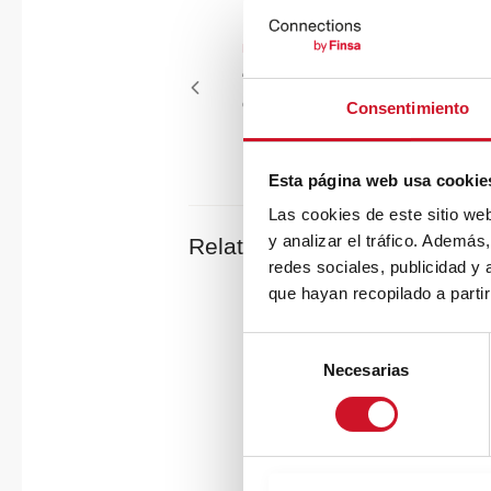
de
Previous
PREVIOUS ARTICLE
entradas
article
“El estilo es una forma simple d
cosas complicadas” – Jean Coc
Consentimiento
poeta
Esta página web usa cookie
Las cookies de este sitio we
y analizar el tráfico. Ademá
Related Posts
redes sociales, publicidad y
que hayan recopilado a parti
Movimiento y
S
Necesarias
e
Materiale
l
Fibracol
e
star Iberp
c
c