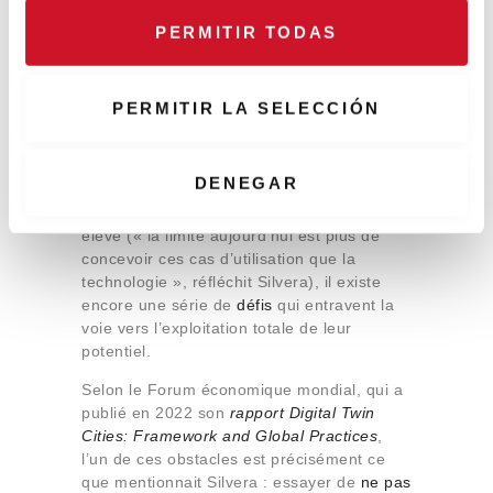
o
possibles pour que l’impact des situations
PERMITIR TODAS
d’urgence soit moindre », assure-t-il.
n
s
e
Les défis des jumeaux
PERMITIR LA SELECCIÓN
n
numériques en urbanisme
t
i
DENEGAR
Bien que l’enthousiasme pour les
m
possibilités ouvertes par ces répliques soit
i
élevé (« la limite aujourd’hui est plus de
e
concevoir ces cas d’utilisation que la
technologie », réfléchit Silvera), il existe
n
encore une série de
défis
qui entravent la
t
voie vers l’exploitation totale de leur
o
potentiel.
Selon le Forum économique mondial, qui a
publié en 2022 son
rapport Digital Twin
Cities: Framework and Global Practices
,
l’un de ces obstacles est précisément ce
que mentionnait Silvera : essayer de
ne pas