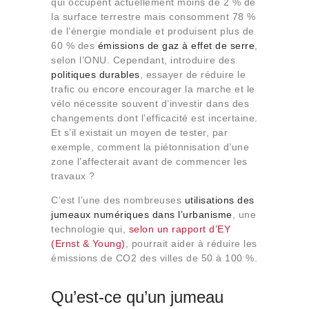
qui occupent actuellement moins de 2 % de
Qui sommes-nous
la surface terrestre mais consomment 78 %
Contact
de l’énergie mondiale et produisent plus de
60 % des
émissions de gaz à effet de serre
,
selon l’ONU. Cependant, introduire des
politiques durables
, essayer de réduire le
trafic ou encore encourager la marche et le
vélo nécessite souvent d’investir dans des
changements dont l’efficacité est incertaine.
Et s’il existait un moyen de tester, par
exemple, comment la piétonnisation d’une
zone l’affecterait avant de commencer les
travaux ?
C’est l’une des nombreuses
utilisations des
jumeaux numériques dans l’urbanisme
, une
technologie qui,
selon un rapport d’EY
(Ernst & Young)
, pourrait aider à réduire les
émissions de CO2 des villes de 50 à 100 %.
Qu’est-ce qu’un jumeau