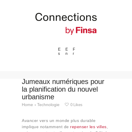
E
E
F
s
n
r
---ENLACES---
Tendances
Événements
Jumeaux numériques pour
la planification du nouvel
Espaces
urbanisme
Matériels
Home
Technologie
0
Likes
Technologie
Connexion avec
Avancer vers un monde plus durable
Collaborations
implique notamment de
repenser les villes
,