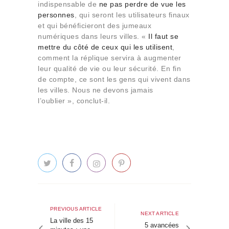
indispensable de
ne pas perdre de vue les
personnes
, qui seront les utilisateurs finaux
et qui bénéficieront des jumeaux
numériques dans leurs villes. «
Il faut se
mettre du côté de ceux qui les utilisent
,
comment la réplique servira à augmenter
leur qualité de vie ou leur sécurité. En fin
de compte, ce sont les gens qui vivent dans
les villes. Nous ne devons jamais
l’oublier », conclut-il.
Navigation
de
Previous
PREVIOUS ARTICLE
Next
NEXT ARTICLE
article
La ville des 15
l’article
article
5 avancées