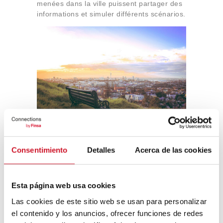
menées dans la ville puissent partager des
informations et simuler différents scénarios.
Auckland
Pour les villes avec des plages, l’état de la
mer est très important pour garantir la
Consentimiento
Detalles
Acerca de las cookies
sécurité des baigneurs. À
Auckland
(Nouvelle-Zélande), ils utilisent leur jumeau
Safeswim
, avec des données sur les
Esta página web usa cookies
tempêtes et les eaux usées : le succès a
été tel qu’il est maintenant utilisé dans
Las cookies de este sitio web se usan para personalizar
d’autres parties du pays.
el contenido y los anuncios, ofrecer funciones de redes