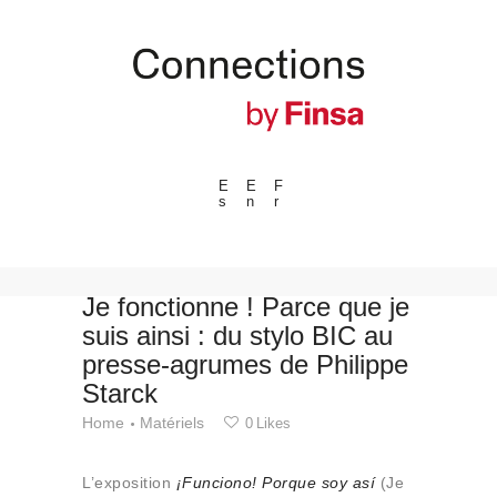
E
E
F
s
n
r
---ENLACES---
Tendances
Événements
Je fonctionne ! Parce que je
suis ainsi : du stylo BIC au
Espaces
presse-agrumes de Philippe
Matériels
Starck
Technologie
Home
Matériels
0
Likes
Connexion avec
Collaborations
L’exposition
¡Funciono! Porque soy así
(Je