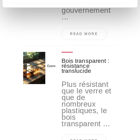
demain ? Le
i
gouvernement
e
...
n
t
READ MORE
o
Bois transparent :
résistance
translucide
Plus résistant
que le verre et
que de
nombreux
plastiques, le
bois
transparent ...