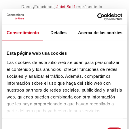
Dans ¡Funciono!,
Juici Salif
représente la
valeur esthétique du design. Et d’ailleurs,
Starck lui-même a déclaré que « il n’est pas
fait pour presser les citrons, mais pour
entamer des conversations ».
Consentimiento
Detalles
Acerca de las cookies
Esta página web usa cookies
Las cookies de este sitio web se usan para personalizar
el contenido y los anuncios, ofrecer funciones de redes
sociales y analizar el tráfico. Además, compartimos
información sobre el uso que haga del sitio web con
nuestros partners de redes sociales, publicidad y análisis
web, quienes pueden combinarla con otra información
que les haya proporcionado o que hayan recopilado a
Madrid Design Festival
partir del uso que haya hecho de sus servicios.
S