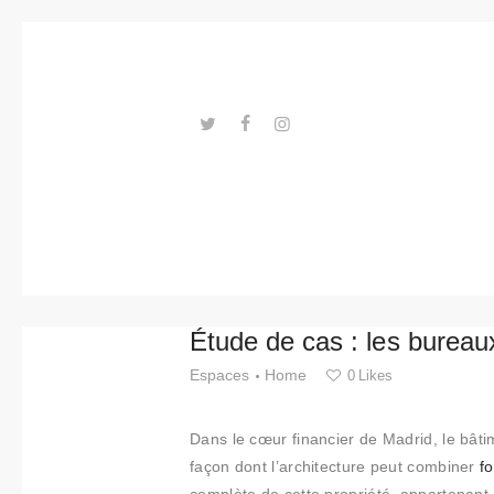
Tendance
s
Événeme
nts
---ENLACES---
Espaces
Matériels
Technolo
Étude de cas : les bureau
gie
Espaces
Home
0
Likes
Connexio
Dans le cœur financier de Madrid,
le bât
n avec
façon dont l’architecture peut combiner
fo