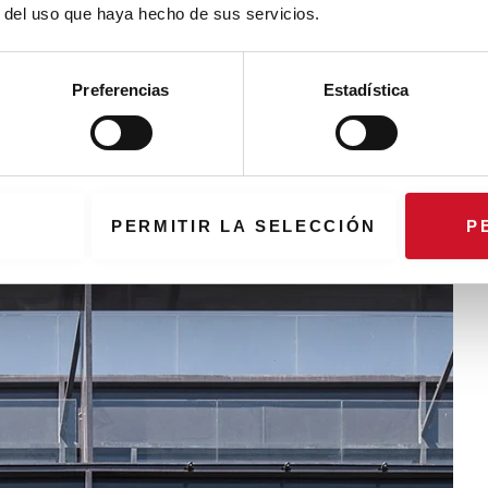
r del uso que haya hecho de sus servicios.
esoins techniques, tels que la lumière du soleil et la protection
terprétation chaleureuse et contemporaine de la façade
, tout à
Preferencias
Estadística
rt urbain », explique Fenwick Iribarren. Avec une section de 50
 d’intervalle dans des cadres en aluminium extrudé, l’ensemble
i change avec la lumière du jour et transforme la perception du
PERMITIR LA SELECCIÓN
P