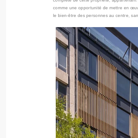
Collabora
complète de cette propriété, appartenant 
comme une opportunité de mettre en œuv
tions
le bien-être des personnes au centre, sans
Qui
sommes-
nous
Contact