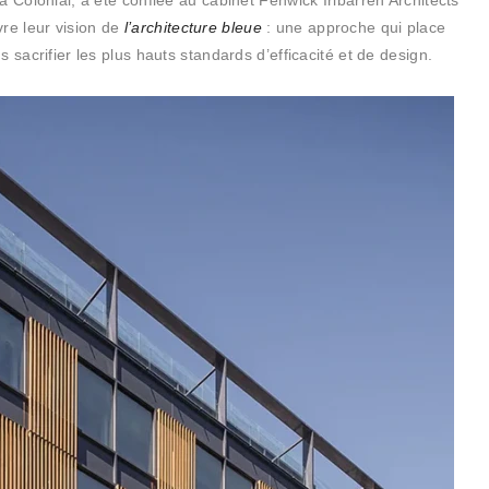
à Colonial, a été confiée au cabinet Fenwick Iribarren Architects
re leur vision de
l’architecture bleue
: une approche qui place
 sacrifier les plus hauts standards d’efficacité et de design.