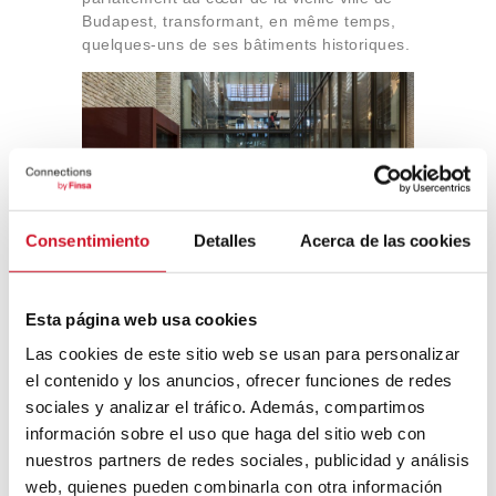
Budapest, transformant, en même temps,
quelques-uns de ses bâtiments historiques.
Consentimiento
Detalles
Acerca de las cookies
Central European University, O’Donnell +
Tuomey. Photo prise par Tamás Bujnovszky
Esta página web usa cookies
Un Olympe pour les dieux
Las cookies de este sitio web se usan para personalizar
de l’art dramatique
el contenido y los anuncios, ofrecer funciones de redes
sociales y analizar el tráfico. Además, compartimos
Olimpo (
Olympe
) est un espace
información sobre el uso que haga del sitio web con
d’enseignement hors du commun conçu par
nuestros partners de redes sociales, publicidad y análisis
Enorme Studio
. Le design et la construction
web, quienes pueden combinarla con otra información