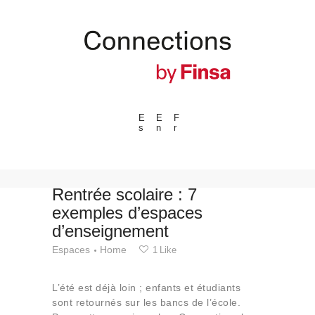
E
E
F
s
n
r
---ENLACES---
Tendances
Événements
Rentrée scolaire : 7
exemples d’espaces
Espaces
d’enseignement
Matériels
Espaces
Home
1
Like
Technologie
Connexion avec
L’été est déjà loin ; enfants et étudiants
Collaborations
sont retournés sur les bancs de l’école.