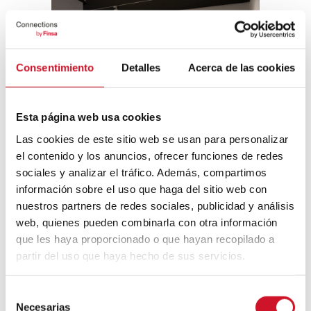
Consentimiento
Detalles
Acerca de las cookies
Esta página web usa cookies
Las cookies de este sitio web se usan para personalizar
el contenido y los anuncios, ofrecer funciones de redes
sociales y analizar el tráfico. Además, compartimos
información sobre el uso que haga del sitio web con
nuestros partners de redes sociales, publicidad y análisis
web, quienes pueden combinarla con otra información
que les haya proporcionado o que hayan recopilado a
partir del uso que haya hecho de sus servicios.
Navegación
S
de
Next
Necesarias
NEXT ARTICLE
e