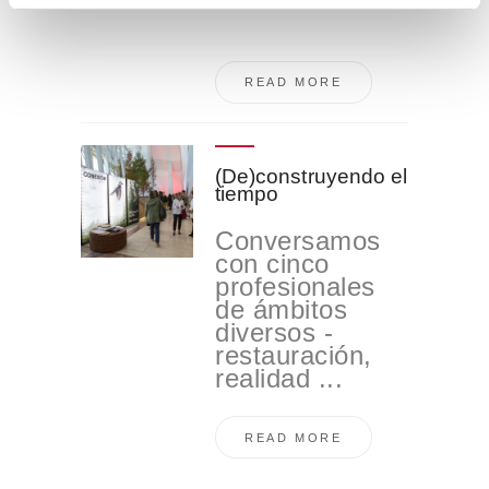
i
e
n
READ MORE
t
o
(De)construyendo el
tiempo
Conversamos
con cinco
profesionales
de ámbitos
diversos -
restauración,
realidad ...
READ MORE