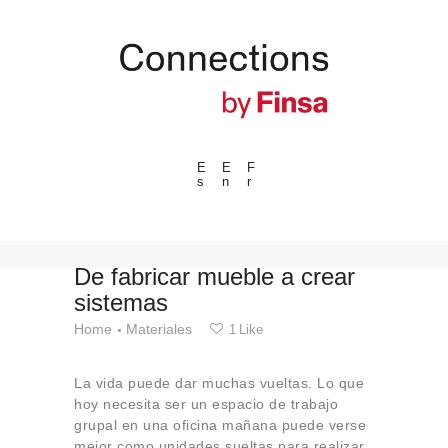
E
E
F
s
n
r
---ENLACES---
Tendencias
Eventos
De fabricar mueble a crear
sistemas
Espacios
Home
Materiales
1
Like
Materiales
Tecnologia
La vida puede dar muchas vueltas. Lo que
Conexión con
hoy necesita ser un espacio de trabajo
grupal en una oficina mañana puede verse
Colaboraciones
mejor como unidades sueltas para realizar