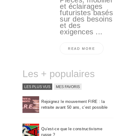
et éclairages
futuristes basés
sur des besoins
et des
exigences ...
READ MORE
Les + populaires
LES PLUS VUS
MES FAVORIS
Rejoignez le mouvement FIRE : la
retraite avant 50 ans, c’est possible
Qu’est-ce que le constructivisme
russe ?