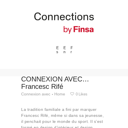
E
E
F
s
n
r
---ENLACES---
Tendances
Événements
CONNEXION AVEC…
Francesc Rifé
Espaces
Connexion avec
Home
0
Likes
Matériels
Technologie
La tradition familiale a fini par marquer
Connexion avec
Francesc Rifé, même si dans sa jeunesse,
il penchait pour le monde du sport. Il s’est
Collaborations
formé en design d’intérieur et design