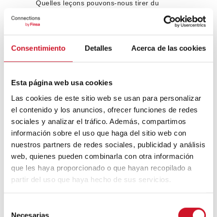
Quelles leçons pouvons-nous tirer du
restaurant Eco-Jin
, la salle concept qui a
été vue à Interihotel 2023, où sont utilisés
des matériaux Finsa ?
Consentimiento
Detalles
Acerca de las cookies
Il s’agit d’un exercice sur la manière d’être
créatif dans très peu de mètres carrés.
Dans ce cas, nous avons utilisé un store
vénitien, qui n’est presque jamais destiné à
Esta página web usa cookies
être à l’extérieur d’une fenêtre, comme
Las cookies de este sitio web se usan para personalizar
connecteur, séparateur, revêtement, voire
el contenido y los anuncios, ofrecer funciones de redes
plafond. Nous avons réinterprété cet outil,
sociales y analizar el tráfico. Además, compartimos
qui fournit de la translucidité et de l’opacité
pour créer cette atmosphère orientale.
información sobre el uso que haga del sitio web con
nuestros partners de redes sociales, publicidad y análisis
Sur quels projets travaillez-vous
web, quienes pueden combinarla con otra información
actuellement ?
que les haya proporcionado o que hayan recopilado a
De trop nombreux (rires) !! Je travaille dans
partir del uso que haya hecho de sus servicios.
des domaines spécifiques du design
d’intérieur du stade Santiago Bernabeu,
S
comme les loges VIP, les zones de
Necesarias
transition, l’accès aux bancs, la connexion