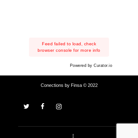
Feed failed to load, check
browser console for more info
Powered by Curator.io
Conections by Finsa © 2022