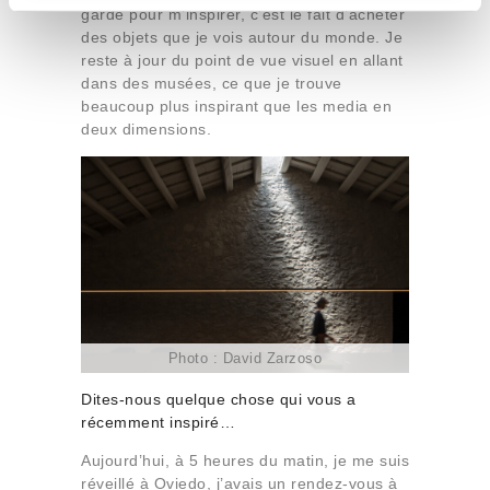
i
garde pour m’inspirer, c’est le fait d’acheter
e
des objets que je vois autour du monde. Je
reste à jour du point de vue visuel en allant
n
dans des musées, ce que je trouve
t
beaucoup plus inspirant que les media en
o
deux dimensions.
Photo : David Zarzoso
Dites-nous quelque chose qui vous a
récemment inspiré…
Aujourd’hui, à 5 heures du matin, je me suis
réveillé à Oviedo, j’avais un rendez-vous à