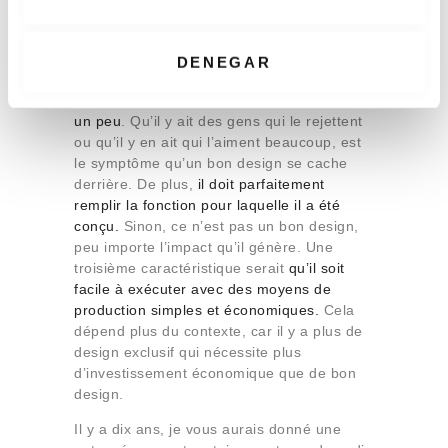
n
Quelle est la clé d’un bon design ?
t
i
Pour le moment,
un bon design doit pouvoir
DENEGAR
transmettre des émotions et ne pas laisser
m
indifférent, générer un impact et ébranler
i
un peu
. Qu’il y ait des gens qui le rejettent
e
ou qu’il y en ait qui l’aiment beaucoup, est
n
le symptôme qu’un bon design se cache
t
derrière. De plus,
il doit parfaitement
o
remplir la fonction pour laquelle il a été
conçu.
Sinon, ce n’est pas un bon design,
peu importe l’impact qu’il génère. Une
troisième caractéristique serait
qu’il soit
facile à exécuter avec des moyens de
production simples et économiques.
Cela
dépend plus du contexte, car il y a plus de
design exclusif qui nécessite plus
d’investissement économique que de bon
design.
Il y a dix ans, je vous aurais donné une