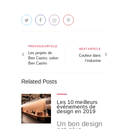
Navigation
de
Previous
PREVIOUS ARTICLE
Next
NEXT ARTICLE
article
Les projets de
l’article
article
Couleur dans
Ben Castro, selon
l’industrie
Ben Castro
Related Posts
Les 10 meilleurs
événements de
design en 2019
Un bon design