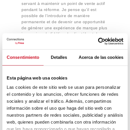
servant à maintenir un point de vente actif
pendant la réforme. Je pense qu’il est
possible de l’introduire de manière
permanente et de devenir une opportunité
de générer une expérience de marque plus
immersive, de fidéliser la clientèle et de
communiquer les valeurs de la marque.
Consentimiento
Detalles
Acerca de las cookies
Esta página web usa cookies
Las cookies de este sitio web se usan para personalizar
La boutique Zara à Rynek Glowny, Cracovie,
el contenido y los anuncios, ofrecer funciones de redes
l’un des premiers projets de Benjamin
sociales y analizar el tráfico. Además, compartimos
Castro pour Zara.
información sobre el uso que haga del sitio web con
L’arrivée du commerce en ligne a-t-elle
nuestros partners de redes sociales, publicidad y análisis
rendu la création d’espaces commerciaux
web, quienes pueden combinarla con otra información
plus pertinente ?
que les haya proporcionado o que hayan recopilado a