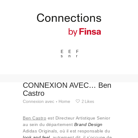
E
E
F
s
n
r
---ENLACES---
Tendances
Événements
CONNEXION AVEC… Ben
Castro
Espaces
Connexion avec
Home
2
Likes
Matériels
Technologie
Ben Castro
est Directeur Artistique Senior
Connexion avec
au sein du département
Brand Design
Adidas Originals, où il est responsable du
Collaborations
look and feel
, autrement dit, il s’occupe de