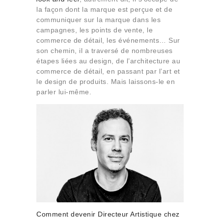
Qui sommes-nous
la façon dont la marque est perçue et de
communiquer sur la marque dans les
Contact
campagnes, les points de vente, le
commerce de détail, les événements… Sur
son chemin, il a traversé de nombreuses
étapes liées au design, de l’architecture au
commerce de détail, en passant par l’art et
le design de produits. Mais laissons-le en
parler lui-même.
Comment devenir Directeur Artistique chez