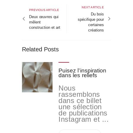
de
Next
NEXT ARTICLE
Previous
PREVIOUS ARTICLE
article
Du bois
l’article
article
Deux œuvres qui
spécifique pour
mêlent
certaines
construction et art
créations
Related Posts
Puisez l’inspiration
dans les reliefs
Nous
rassemblons
dans ce billet
une sélection
de publications
Instagram et ...