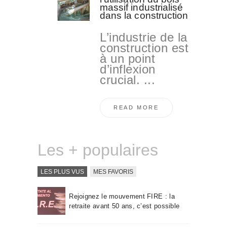
massif industrialisé
dans la construction
L’industrie de la
construction est
à un point
d’inflexion
crucial. ...
READ MORE
Les + populaires
LES PLUS VUS
MES FAVORIS
Rejoignez le mouvement FIRE : la
retraite avant 50 ans, c’est possible