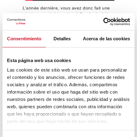
L’année dernière, vous avez donc fait une
résidence artistique chez A Panda de Adá.
Comment l’expérience s’est-elle passée et
qu’a-t-elle représenté pour votre travail ?
Lorsque j’ai contacté
WOW
à Porto pour
Consentimiento
Detalles
Acerca de las cookies
développer une résidence d’artistes, l’idée
était qu’elle se tienne dans la ville
portugaise. Heureusement, à la fin, elle a
Esta página web usa cookies
eu lieu dans la forêt de As Pontes et est
Las cookies de este sitio web se usan para personalizar
devenue un exemple de certaines des
choses que j’ai mentionnées
el contenido y los anuncios, ofrecer funciones de redes
précédemment. C’est un lieu à usage mixte,
sociales y analizar el tráfico. Además, compartimos
avec une forêt productive et une forêt
información sobre el uso que haga del sitio web con
indigène. Je pense que les gens ont
nuestros partners de redes sociales, publicidad y análisis
apprécié la visite et la diversité de ces
web, quienes pueden combinarla con otra información
paysages est une belle opportunité de
que les haya proporcionado o que hayan recopilado a
créativité. D’une certaine manière, cela m’a
partir del uso que haya hecho de sus servicios.
aidé à explorer l’idée de sites à usage
mixte et comment la performance et
l’architecture peuvent y avoir lieu.