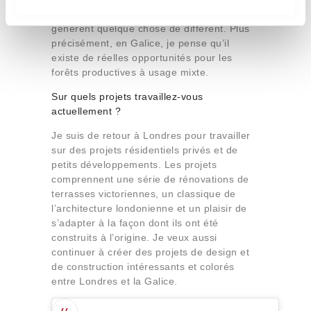
m
que différentes personnes se réunissent et
i
génèrent quelque chose de différent. Plus
e
précisément, en Galice, je pense qu’il
n
existe de réelles opportunités pour les
forêts productives à usage mixte.
t
o
Sur quels projets travaillez-vous
actuellement ?
Je suis de retour à Londres pour travailler
sur des projets résidentiels privés et de
petits développements. Les projets
comprennent une série de rénovations de
terrasses victoriennes, un classique de
l’architecture londonienne et un plaisir de
s’adapter à la façon dont ils ont été
construits à l’origine. Je veux aussi
continuer à créer des projets de design et
de construction intéressants et colorés
entre Londres et la Galice.