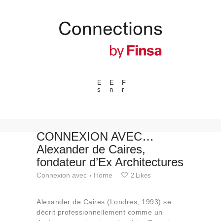
E
E
F
s
n
r
---ENLACES---
Tendances
Événements
CONNEXION AVEC…
Alexander de Caires,
Espaces
fondateur d’Ex Architectures
Matériels
Connexion avec
Home
2
Likes
Technologie
Connexion avec
Alexander de Caires (Londres, 1993) se
Collaborations
décrit professionnellement comme un