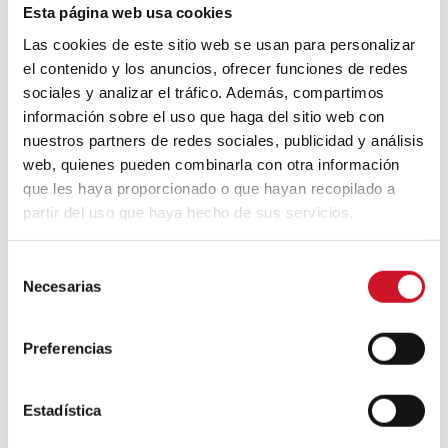
Esta página web usa cookies
Las cookies de este sitio web se usan para personalizar
el contenido y los anuncios, ofrecer funciones de redes
sociales y analizar el tráfico. Además, compartimos
información sobre el uso que haga del sitio web con
À l’heure de l’excès visuel, ces finitions
nuestros partners de redes sociales, publicidad y análisis
nous rappellent
que l’essentiel ne se voit
web, quienes pueden combinarla con otra información
pas toujours
; parfois, il se touche, se
devine, s’habite.
que les haya proporcionado o que hayan recopilado a
partir del uso que haya hecho de sus servicios.
S
Necesarias
e
l
e
Preferencias
Navigation
c
c
de
Next
NEXT ARTICLE
Previous
PREVIOUS ARTICLE
i
Estadística
article
Les villages les
l’article
article
Le bois à la
ó
plus durables
Biennale