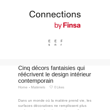
E
E
F
s
n
r
---ENLACES---
Tendances
Événements
Cinq décors fantaisies qui
réécrivent le design intérieur
Espaces
contemporain
Matériels
Home
Matériels
0
Likes
Technologie
Connexion avec
Dans un monde où la matière prend vie, les
Collaborations
surfaces décoratives ne remplissent plus