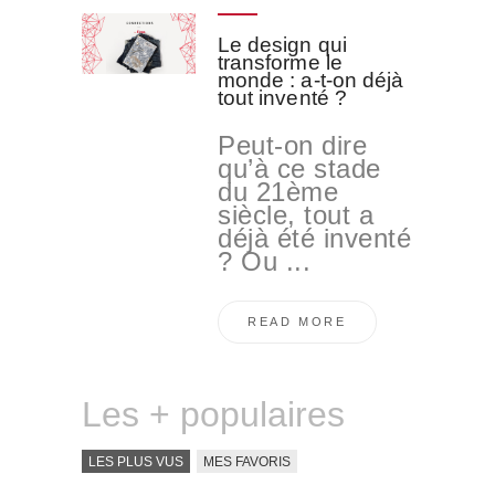
Le design qui
transforme le
monde : a-t-on déjà
tout inventé ?
Peut-on dire
qu’à ce stade
du 21ème
siècle, tout a
déjà été inventé
? Ou ...
READ MORE
Les + populaires
LES PLUS VUS
MES FAVORIS