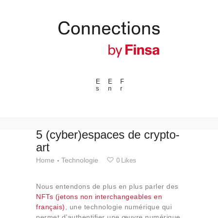
E
E
F
s
n
r
---ENLACES---
Tendances
Événements
5 (cyber)espaces de crypto-
art
Espaces
Home
Technologie
0
Likes
Matériels
Technologie
Nous entendons de plus en plus parler des
Connexion avec
NFTs (jetons non interchangeables en
français)
, une technologie numérique qui
Collaborations
permet d’authentifier une œuvre numérique