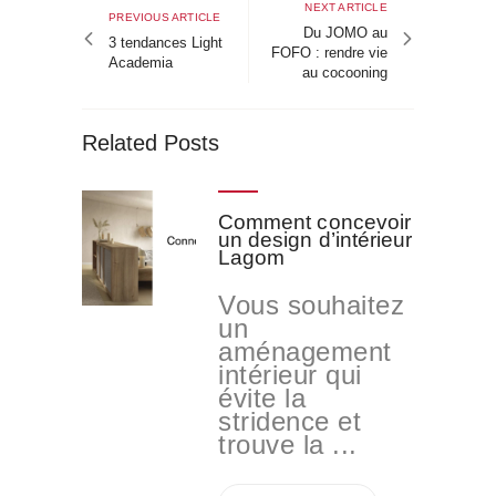
de
Next
NEXT ARTICLE
Previous
PREVIOUS ARTICLE
article
Du JOMO au
l’article
article
3 tendances Light
FOFO : rendre vie
Academia
au cocooning
Related Posts
Comment concevoir
un design d’intérieur
Lagom
Vous souhaitez
un
aménagement
intérieur qui
évite la
stridence et
trouve la ...