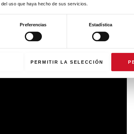
r del uso que haya hecho de sus servicios.
Preferencias
Estadística
spetar la esencia del icónico edificio de Sáenz de Oiza
ertirse en referente de sostenibilidad, eficiencia y confort.
ficado WELL el de promover el ejercicio físico entre sus
ientos exclusivos para bicicletas, así como con duchas y
PERMITIR LA SELECCIÓN
P