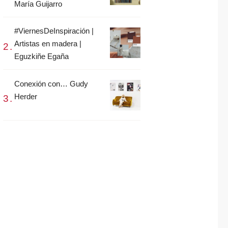
María Guijarro
#ViernesDeInspiración |
Artistas en madera |
Eguzkiñe Egaña
Conexión con… Gudy
Herder