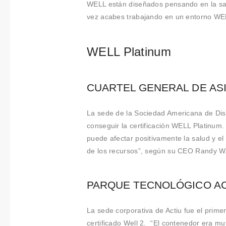
Colabora
WELL están diseñados pensando en la salud
vez acabes trabajando en un entorno WE
ciones
Sobre
WELL Platinum
Connectio
ns by
CUARTEL GENERAL DE ASID
Finsa
La sede de la Sociedad Americana de Dise
conseguir la certificación WELL Platinum
Contacto
puede afectar positivamente la salud y el
de los recursos”, según su CEO Randy W.
PARQUE TECNOLÓGICO ACTI
La sede corporativa de Actiu fue el prime
certificado Well 2. “El contenedor era mu