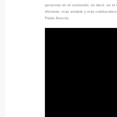
personas en el contenido, es decir, en el 
eficiente, más amable y más colaborativo”
Pablo Amorós