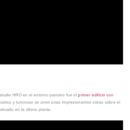
estudio HRO en el entorno parisino fue el
primer edificio con
acústico y luminoso se unen unas impresionantes vistas sobre el
ituado en la última planta.