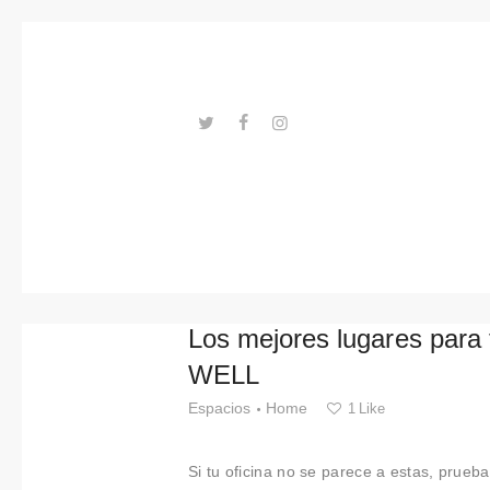
Tendenci
as
Eventos
Espacios
---ENLACES---
Materiale
s
Tecnologi
Los mejores lugares para tr
a
WELL
Conexión
Espacios
Home
1
Like
con
Si tu oficina no se parece a estas, prueba 