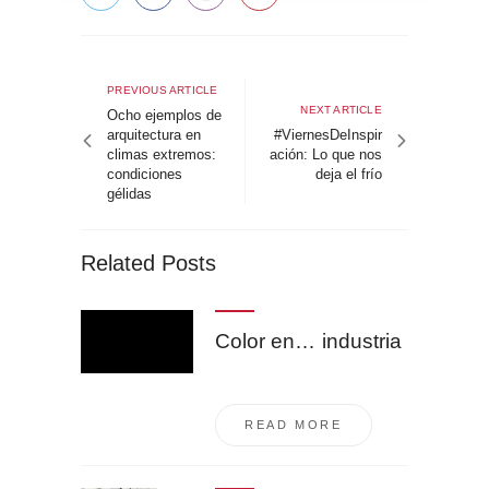
Navegación
de
Previous
PREVIOUS ARTICLE
Next
NEXT ARTICLE
article
Ocho ejemplos de
entradas
article
arquitectura en
#ViernesDeInspir
climas extremos:
ación: Lo que nos
condiciones
deja el frío
gélidas
Related Posts
Color en… industria
READ MORE