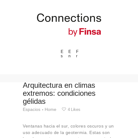
E
E
F
s
n
r
---ENLACES---
Tendencias
Eventos
Arquitectura en climas
extremos: condiciones
Espacios
gélidas
Materiales
Espacios
Home
4
Likes
Tecnologia
Conexión con
Ventanas hacia el sur, colores oscuros y un
Colaboraciones
uso adecuado de la geotermia. Estas son