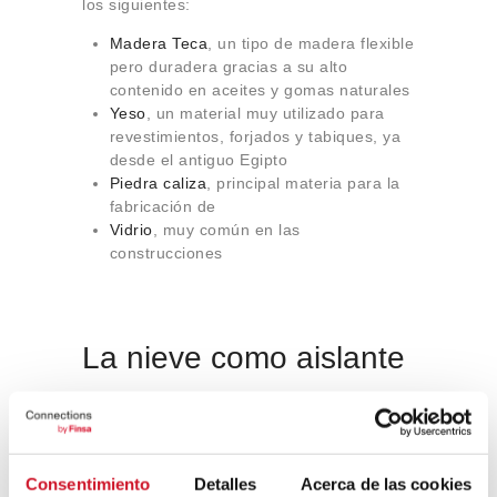
los siguientes:
Madera Teca
, un tipo de madera flexible
pero duradera gracias a su alto
contenido en aceites y gomas naturales
Yeso
, un material muy utilizado para
revestimientos, forjados y tabiques, ya
desde el antiguo Egipto
Piedra caliza
, principal materia para la
fabricación de
Vidrio
, muy común en las
construcciones
La nieve como aislante
Lo que en un primer momento puede
parecer un inconveniente, se convierte en
una ventaja.
Una nieve compacta contiene
un 50 % de aire
. Este aire es el
Consentimiento
Detalles
Acerca de las cookies