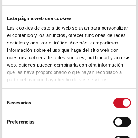
responsable de que la temperatura no pase
de un lado al otro del manto de nieve o lo
haga lentamente. Este es el principio
Esta página web usa cookies
básico de un iglú: evitar que se introduzca
Las cookies de este sitio web se usan para personalizar
el frío y que el calor se escape.
el contenido y los anuncios, ofrecer funciones de redes
En la antigüedad, en los Alpes y
sociales y analizar el tráfico. Además, compartimos
Escandinavia, se colocaban piedras y
información sobre el uso que haga del sitio web con
troncos en los techos para aumentar
nuestros partners de redes sociales, publicidad y análisis
fricción y retención de nieve a fin de que
actuará como aislante térmico. En la época
web, quienes pueden combinarla con otra información
moderna, los guardanieves cumplen esta
que les haya proporcionado o que hayan recopilado a
función.
partir del uso que haya hecho de sus servicios.
S
Necesarias
e
l
e
Preferencias
c
c