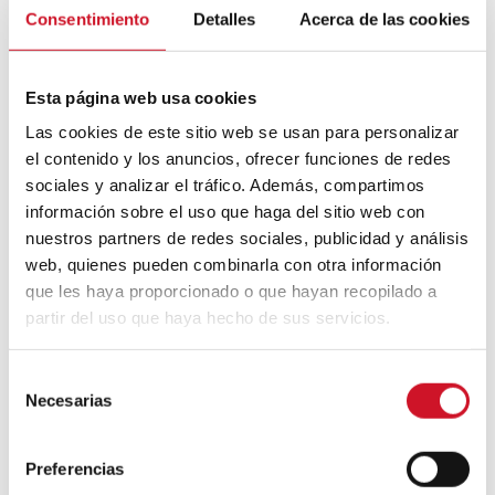
avec les Instax du japonais Fuji ou les
Consentimiento
Detalles
Acerca de las cookies
options de Kodak.
Esta página web usa cookies
Las cookies de este sitio web se usan para personalizar
el contenido y los anuncios, ofrecer funciones de redes
sociales y analizar el tráfico. Además, compartimos
información sobre el uso que haga del sitio web con
nuestros partners de redes sociales, publicidad y análisis
web, quienes pueden combinarla con otra información
que les haya proporcionado o que hayan recopilado a
partir del uso que haya hecho de sus servicios.
S
Verrons-nous le moment où les grands
Necesarias
e
fabricants d’appareils photo comme Nikon
l
e
ou Canon seront obligés de fermer leurs
Preferencias
c
portes ?