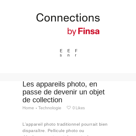
E
E
F
s
n
r
---ENLACES---
Tendances
Événements
Les appareils photo, en
passe de devenir un objet
Espaces
de collection
Matériels
Home
Technologie
0
Likes
Technologie
Connexion avec
L’appareil photo traditionnel pourrait bien
Collaborations
disparaître. Pellicule photo ou