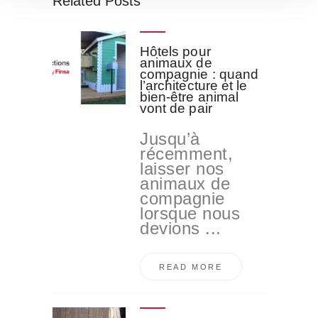
Related Posts
o
Hôtels pour
animaux de
compagnie : quand
l’architecture et le
bien-être animal
vont de pair
Jusqu’à
récemment,
laisser nos
animaux de
compagnie
lorsque nous
devions ...
READ MORE