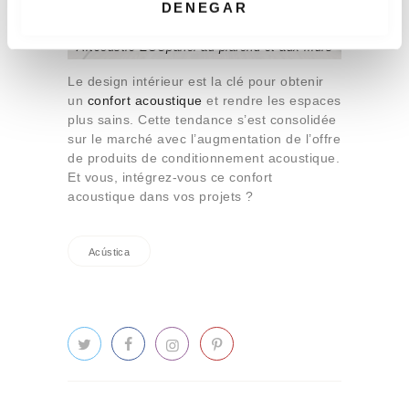
i
DENEGAR
m
Bureau de Solaria Energía à Madrid avec
i
Artcoustic ECOpanel au plafond et aux murs
e
Le design intérieur est la clé pour obtenir
n
un
confort acoustique
et rendre les espaces
t
plus sains. Cette tendance s’est consolidée
o
sur le marché avec l’augmentation de l’offre
de produits de conditionnement acoustique.
Et vous, intégrez-vous ce confort
acoustique dans vos projets ?
Acústica
Navigation