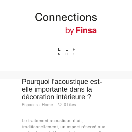
E
E
F
s
n
r
---ENLACES---
Tendances
Événements
Pourquoi l’acoustique est-
elle importante dans la
Espaces
décoration intérieure ?
Matériels
Espaces
Home
0
Likes
Technologie
Connexion avec
Le traitement acoustique était,
Collaborations
traditionnellement, un aspect réservé aux