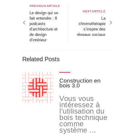
de
Previous
PREVIOUS ARTICLE
Next
NEXT ARTICLE
article
Le design qui se
l’article
article
fait entendre : 8
La
podcasts
chromothérapie
d’architecture et
s’inspire des
de design
réseaux sociaux
d’intérieur
Related Posts
Construction en
bois 3.0
Vous vous
intéressez à
l’utilisation du
bois technique
comme
système ...