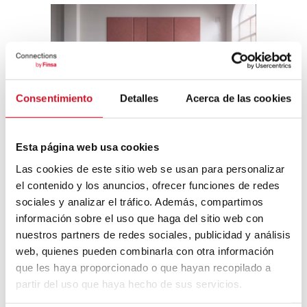
Consentimiento
Detalles
Acerca de las cookies
Esta página web usa cookies
Domo Wall d’Abstracta
Las cookies de este sitio web se usan para personalizar
Acoustique gagnante
el contenido y los anuncios, ofrecer funciones de redes
sociales y analizar el tráfico. Además, compartimos
información sobre el uso que haga del sitio web con
Les
Prix Casa Decor 2020
ont remis le prix
du meilleur design de produit aux panneaux
nuestros partners de redes sociales, publicidad y análisis
acoustiques Artcoustic ECOpanel d’Aistec.
web, quienes pueden combinarla con otra información
Ce nouveau matériau phono-absorbant
que les haya proporcionado o que hayan recopilado a
dispose d’une large gamme de couleurs et
partir del uso que haya hecho de sus servicios.
de nombreuses possibilités d’usinage du
panneau, qui peut être poinçonné,