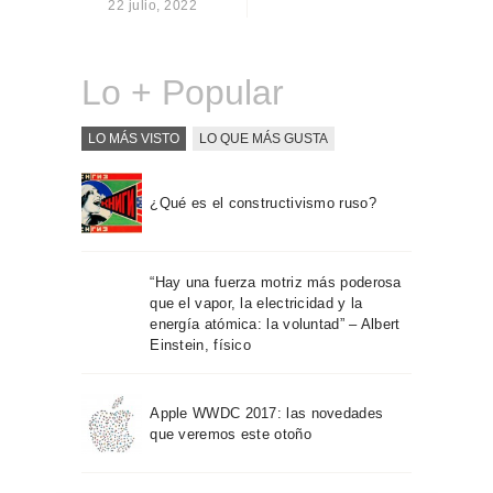
22 julio, 2022
Sobre Connections
by Finsa
Contacto
Lo + Popular
LO MÁS VISTO
LO QUE MÁS GUSTA
¿Qué es el constructivismo ruso?
“Hay una fuerza motriz más poderosa
que el vapor, la electricidad y la
energía atómica: la voluntad” – Albert
Einstein, físico
Apple WWDC 2017: las novedades
que veremos este otoño