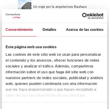
Un viaje por la arquitectura Bauhaus
Diseño de muebles sostenible:
Consentimiento
Detalles
Acerca de las cookies
reciclable y reciclado
Conexión con
Esta página web usa cookies
Las cookies de este sitio web se usan para personalizar
CONEXIÓN CON… David
el contenido y los anuncios, ofrecer funciones de redes
Camba, CEO de Birdmind
sociales y analizar el tráfico. Además, compartimos
información sobre el uso que haga del sitio web con
nuestros partners de redes sociales, publicidad y análisis
CONEXIÓN CON… Mogu
web, quienes pueden combinarla con otra información
que les haya proporcionado o que hayan recopilado a
partir del uso que haya hecho de sus servicios.
Colaboraciones
S