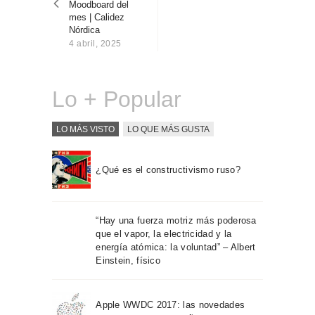
Moodboard del
Sobre Connections
mes | Calidez
by Finsa
Nórdica
4 abril, 2025
Contacto
Lo + Popular
LO MÁS VISTO
LO QUE MÁS GUSTA
¿Qué es el constructivismo ruso?
“Hay una fuerza motriz más poderosa
que el vapor, la electricidad y la
energía atómica: la voluntad” – Albert
Einstein, físico
Apple WWDC 2017: las novedades