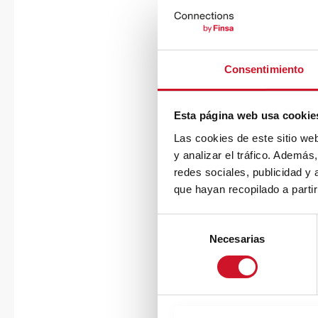
Consentimiento
Esta página web usa cookie
Las cookies de este sitio we
y analizar el tráfico. Ademá
redes sociales, publicidad y
que hayan recopilado a parti
S
Necesarias
e
l
e
c
c