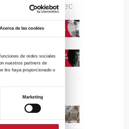
Connexions avec
CONNEXION AVEC…
Acerca de las cookies
David Camba, PDG de
Birdmind
CONNEXION AVEC…
 funciones de redes sociales
Mogu
con nuestros partners de
ue les haya proporcionado o
Collaborations
Marketing
Puisez l’inspiration dans
les reliefs