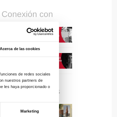
Conexión con
CONEXIÓN CON… David
Camba, CEO de Birdmind
Acerca de las cookies
CONEXIÓN CON… Mogu
 funciones de redes sociales
con nuestros partners de
ue les haya proporcionado o
Colaboraciones
#ViernesDeInspiración |
Marketing
Artistas en madera | José