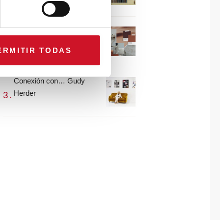
María Guijarro
#ViernesDeInspiración |
Artistas en madera |
ERMITIR TODAS
Eguzkiñe Egaña
Conexión con… Gudy
Herder