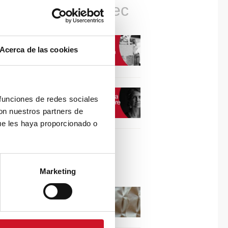
Connexions avec
CONNEXION AVEC…
Acerca de las cookies
David Camba, PDG de
Birdmind
CONNEXION AVEC…
 funciones de redes sociales
Mogu
con nuestros partners de
ue les haya proporcionado o
Collaborations
Marketing
Puisez l’inspiration dans
les reliefs