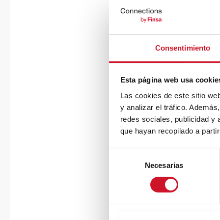
Consentimiento
Esta página web usa cookie
Las cookies de este sitio we
y analizar el tráfico. Ademá
redes sociales, publicidad y
que hayan recopilado a parti
S
Necesarias
e
l
e
c
c