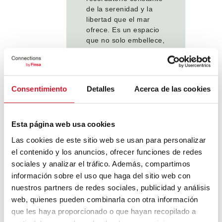
de la serenidad y la
libertad que el mar
ofrece. Es un espacio
que no solo embellece,
sino que también
inspira, invitándote a
vivir con el corazón
abierto, en sintonía
Consentimiento
Detalles
Acerca de las cookies
con la naturaleza y con
la alegría vibrante que
define a Cabo Verde.
Aquí, el interiorismo es
Esta página web usa cookies
un reflejo de un
Las cookies de este sitio web se usan para personalizar
espíritu libre, lleno de
el contenido y los anuncios, ofrecer funciones de redes
color y vida, que
sociales y analizar el tráfico. Además, compartimos
encuentra en el mar su
información sobre el uso que haga del sitio web con
fuente inagotable de
inspiración.
nuestros partners de redes sociales, publicidad y análisis
web, quienes pueden combinarla con otra información
que les haya proporcionado o que hayan recopilado a