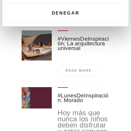
t
i
DENEGAR
Related Posts
m
i
e
#ViernesDeInspiraci
n
ón: La arquitectura
t
universal
o
READ MORE
#LunesDeInspiració
n: Morado
Hoy más que
nunca los niños
deben disfrutar