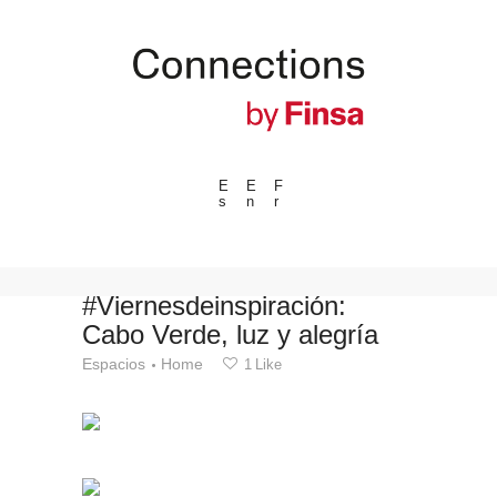
E
E
F
s
n
r
---ENLACES---
Tendencias
Eventos
#Viernesdeinspiración:
Cabo Verde, luz y alegría
Espacios
Espacios
Home
1
Like
Materiales
Tecnologia
Conexión con
Colaboraciones