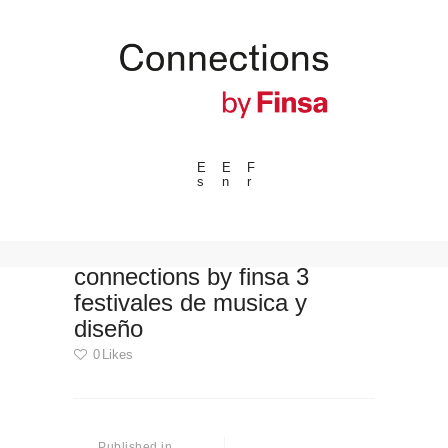
E
E
F
s
n
r
---ENLACES---
Tendencias
Eventos
connections by finsa 3
festivales de musica y
Espacios
diseño
Materiales
0
Likes
Tecnologia
Conexión con
Navegación
Colaboraciones
de
Published in
Previous