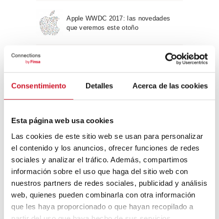
Apple WWDC 2017: las novedades
que veremos este otoño
Un viaje por la arquitectura Bauhaus
Consentimiento
Detalles
Acerca de las cookies
Diseño de muebles sostenible:
reciclable y reciclado
Esta página web usa cookies
Las cookies de este sitio web se usan para personalizar
Conexión con
el contenido y los anuncios, ofrecer funciones de redes
sociales y analizar el tráfico. Además, compartimos
CONEXIÓN CON… David
información sobre el uso que haga del sitio web con
Camba, CEO de Birdmind
nuestros partners de redes sociales, publicidad y análisis
web, quienes pueden combinarla con otra información
que les haya proporcionado o que hayan recopilado a
CONEXIÓN CON… Mogu
partir del uso que haya hecho de sus servicios.