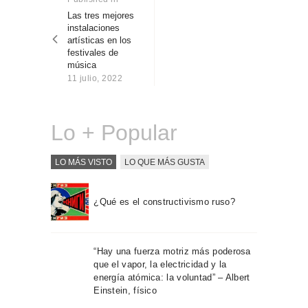
Sobre Connections
post:
Las tres mejores
entradas
by Finsa
instalaciones
artísticas en los
Contacto
festivales de
música
11 julio, 2022
Lo + Popular
LO MÁS VISTO
LO QUE MÁS GUSTA
¿Qué es el constructivismo ruso?
“Hay una fuerza motriz más poderosa
que el vapor, la electricidad y la
energía atómica: la voluntad” – Albert
Einstein, físico