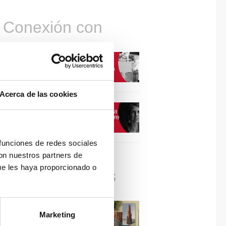
Conexión con
CONEXIÓN CON… David
Camba, CEO de Birdmind
Acerca de las cookies
CONEXIÓN CON… Mogu
 funciones de redes sociales
con nuestros partners de
ue les haya proporcionado o
Colaboraciones
#ViernesDeInspiración |
Marketing
Artistas en madera | José