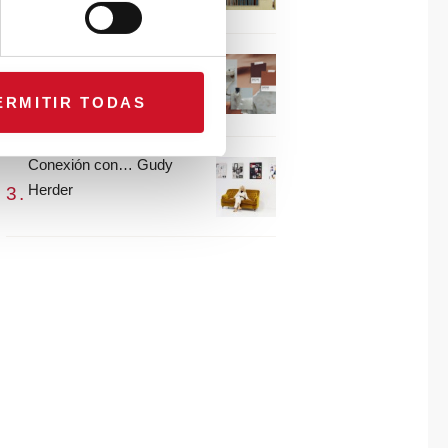
María Guijarro
#ViernesDeInspiración |
Artistas en madera |
ERMITIR TODAS
Eguzkiñe Egaña
Conexión con… Gudy
Herder