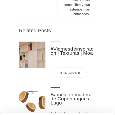
mucho más
tiempo libre y que
estemos más
enfocados”
Related Posts
#Viernesdeinspiraci
ón | Texturas | Moa
READ MORE
Barrios en madera:
de Copenhague a
Lugo
El futuro de las