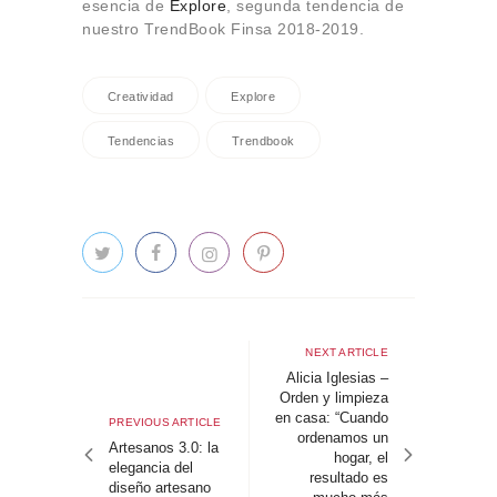
esencia de
Explore
, segunda tendencia de
nuestro TrendBook Finsa 2018-2019.
Creatividad
Explore
Tendencias
Trendbook
Navegación
de
Next
NEXT ARTICLE
article
Alicia Iglesias –
entradas
Orden y limpieza
en casa: “Cuando
Previous
PREVIOUS ARTICLE
ordenamos un
article
Artesanos 3.0: la
hogar, el
elegancia del
resultado es
diseño artesano