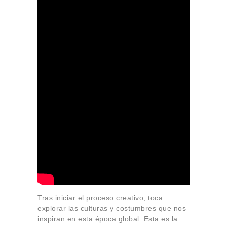
Sobre Connections
by Finsa
Contacto
Tras iniciar el proceso creativo, toca
explorar las culturas y costumbres que nos
inspiran en esta época global. Esta es la