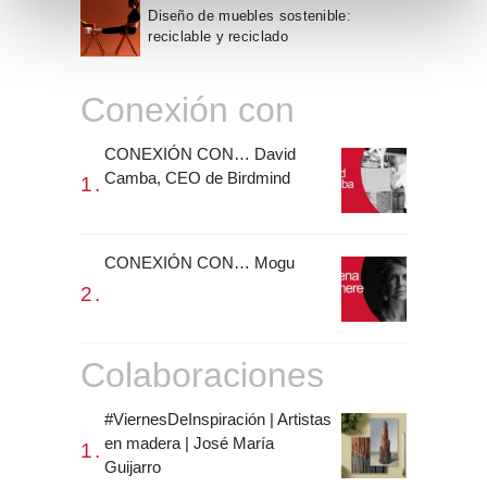
e
Diseño de muebles sostenible:
n
reciclable y reciclado
t
o
Conexión con
CONEXIÓN CON… David
Camba, CEO de Birdmind
CONEXIÓN CON… Mogu
Colaboraciones
#ViernesDeInspiración | Artistas
en madera | José María
Guijarro