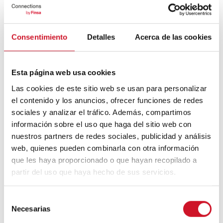
ciudades
verdes y
sostenibles
Consentimiento
Detalles
Acerca de las cookies
está en uno de
los materiales
más ...
Esta página web usa cookies
Las cookies de este sitio web se usan para personalizar
READ MORE
el contenido y los anuncios, ofrecer funciones de redes
sociales y analizar el tráfico. Además, compartimos
información sobre el uso que haga del sitio web con
#ViernesdeInspiraci
nuestros partners de redes sociales, publicidad y análisis
ón: Optimist Design
web, quienes pueden combinarla con otra información
que les haya proporcionado o que hayan recopilado a
partir del uso que haya hecho de sus servicios.
READ MORE
S
Necesarias
e
Lo + Popular
l